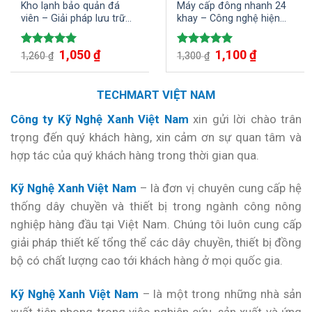
Kho lạnh bảo quản đá
Máy cấp đông nhanh 24
viên – Giải pháp lưu trữ
khay – Công nghệ hiện
hiệu quả, giữ đá viên tinh
đại, hiệu suất vượt trội
khiết dài lâu
1,050
₫
1,100
₫
Được xếp
Được xếp
1,260
₫
1,300
₫
hạng
5.00
hạng
5.00
5 sao
5 sao
TECHMART VIỆT NAM
Công ty Kỹ Nghệ Xanh Việt Nam
xin gửi lời chào trân
trọng đến quý khách hàng, xin cảm ơn sự quan tâm và
hợp tác của quý khách hàng trong thời gian qua.
Kỹ Nghệ Xanh Việt Nam
– là đơn vị chuyên cung cấp hệ
thống dây chuyền và thiết bị trong ngành công nông
nghiệp hàng đầu tại Việt Nam. Chúng tôi luôn cung cấp
giải pháp thiết kế tổng thể các dây chuyền, thiết bị đồng
bộ có chất lượng cao tới khách hàng ở mọi quốc gia.
Kỹ Nghệ Xanh Việt Nam
– là một trong những nhà sản