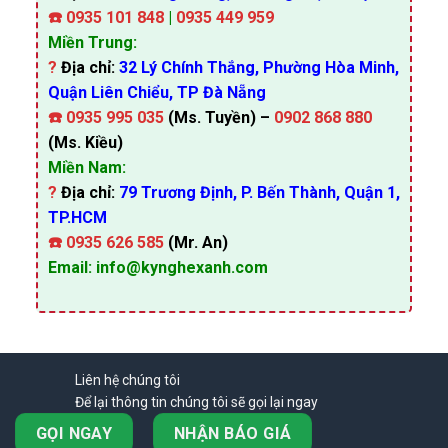
☎️
0935 101 848
|
0935 449 959
Miền Trung:
?
Địa chỉ:
32 Lý Chính Thắng, Phường Hòa Minh,
Quận Liên Chiểu, TP Đà Nẵng
☎️
0935 995 035
(Ms. Tuyền) –
0902 868 880
(Ms. Kiều)
Miền Nam:
?
Địa chỉ:
79 Trương Định, P. Bến Thành, Quận 1,
TP.HCM
☎️
0935 626 585
(Mr. An)
Email: info@kynghexanh.com
Liên hệ chúng tôi
Để lại thông tin chúng tôi sẽ gọi lại ngay
GỌI NGAY
NHẬN BÁO GIÁ