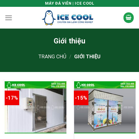
Skip
MÁY ĐÁ VIÊN | ICE COOL
to
content
Giới thiệu
TRANG CHỦ
/
GIỚI THIỆU
-17%
-15%