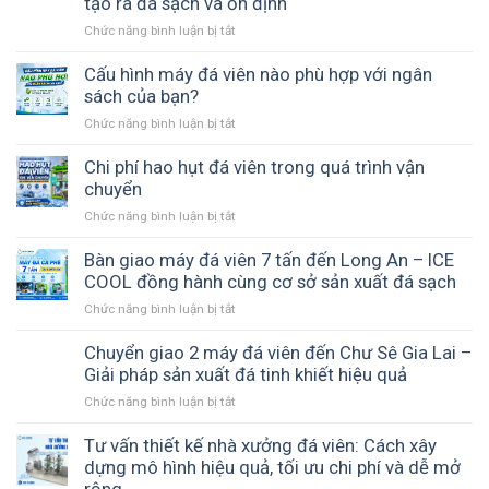
tạo ra đá sạch và ổn định
máy
Chức năng bình luận bị tắt
ở
hay
Hệ
nước
thống
Cấu hình máy đá viên nào phù hợp với ngân
giếng
xử
sách của bạn?
làm
lý
đá
Chức năng bình luận bị tắt
ở
nước
–
Cấu
sản
Loại
hình
Chi phí hao hụt đá viên trong quá trình vận
xuất
nước
máy
chuyển
đá
nào
đá
viên
phù
Chức năng bình luận bị tắt
ở
viên
–
hợp
Chi
nào
Nền
hơn?
phí
Bàn giao máy đá viên 7 tấn đến Long An – ICE
phù
tảng
hao
COOL đồng hành cùng cơ sở sản xuất đá sạch
hợp
tạo
hụt
với
ra
Chức năng bình luận bị tắt
ở
đá
ngân
đá
Bàn
viên
sách
sạch
giao
Chuyển giao 2 máy đá viên đến Chư Sê Gia Lai –
trong
của
và
máy
Giải pháp sản xuất đá tinh khiết hiệu quả
quá
bạn?
ổn
đá
trình
Chức năng bình luận bị tắt
ở
định
viên
vận
Chuyển
7
chuyển
giao
Tư vấn thiết kế nhà xưởng đá viên: Cách xây
tấn
2
dựng mô hình hiệu quả, tối ưu chi phí và dễ mở
đến
máy
Long