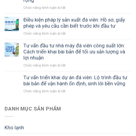
rộng
đá
An
Chức năng bình luận bị tắt
ở
viên
–
Tư
đến
ICE
vấn
Điều kiện pháp lý sản xuất đá viên: Hồ sơ, giấy
Chư
COOL
thiết
phép và yêu cầu cần biết trước khi đầu tư
Sê
đồng
kế
Gia
hành
Chức năng bình luận bị tắt
ở
nhà
Lai
cùng
Điều
xưởng
–
cơ
kiện
Tư vấn đầu tư nhà máy đá viên công suất lớn:
đá
Giải
sở
pháp
Cách triển khai bài bản để tối ưu sản lượng và
viên:
pháp
sản
lý
lợi nhuận
Cách
sản
xuất
sản
xây
xuất
đá
Chức năng bình luận bị tắt
ở
xuất
dựng
đá
sạch
Tư
đá
mô
tinh
vấn
Tư vấn triển khai dự án đá viên: Lộ trình đầu tư
viên:
hình
khiết
đầu
bài bản để vận hành ổn định, sinh lời bền vững
Hồ
hiệu
hiệu
tư
sơ,
quả,
quả
Chức năng bình luận bị tắt
ở
nhà
giấy
tối
Tư
máy
phép
ưu
vấn
đá
và
chi
triển
DANH MỤC SẢN PHẨM
viên
yêu
phí
khai
công
cầu
và
dự
suất
cần
dễ
án
lớn:
biết
Kho lạnh
mở
đá
Cách
trước
rộng
viên: