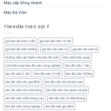
triển
khi
Máy cấp đông nhanh
Lộ
khai
đầu
trình
bài
tư
Máy Đá Viên
đầu
bản
tư
để
bài
tối
bản
TÌM KIẾM THEO GỢI Ý
ưu
để
sản
vận
lượng
hành
và
giá làm đá viên 3 tấn
giá làm đá viên 10 tấn
ổn
lợi
định,
giá làm đá viên 500kg
giá làm đá viên cũ
giá làm đá viên rẻ
nhuận
sinh
lời
Hướng dẫn vận hành máy làm đá viên
Kho lạnh bảo quản
bền
Linh kiện máy làm đá viên công nghiệp
làm đá viên 1 tấn
vững
làm đá viên 2 tấn
làm đá viên 10 tấn
làm đá viên 500kg
làm đá viên cho gia đình
làm đá viên cho khách sạn
làm đá viên cho nhà hàng
làm đá viên cho quán cà phê
làm đá viên chất lượng cao
làm đá viên có đắt không
làm đá viên công nghiệp
làm đá viên gia đình