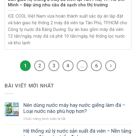
Minh – Đáp ứng nhu cầu đá sạch cho thị trường
ICE COOL Việt Nam vừa hoàn thành xuất sắc dự án lắp đặt
và bàn giao hệ thống 2 máy đá viên tại Tân Phú, TP.HCM cho
Công ty nước đá Băng Dương. Dự án bao gồm máy đá viên
12 tấn/ngày, máy đá cà phê 10 tấn/ngày, hệ thống lọc nước
và kho lạnh
1
2
3
4
…
6
BÀI VIẾT MỚI NHẤT
Nên dùng nước máy hay nước giếng làm đá –
Loại nước nào phù hợp hơn?
Chức năng bình luận bị tắt
ở
Nên
dùng
Hệ thống xử lý nước sản xuất đá viên – Nền tảng
nước