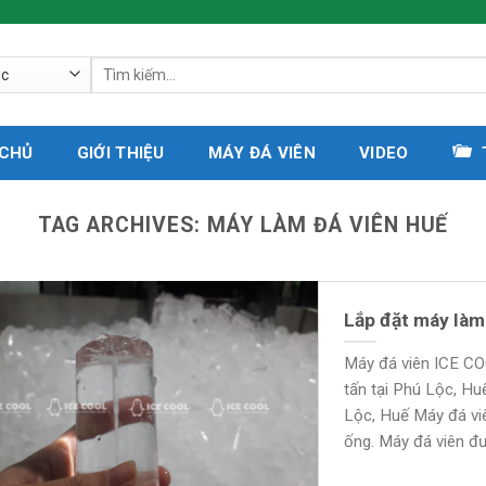
Tìm
kiếm:
 CHỦ
GIỚI THIỆU
MÁY ĐÁ VIÊN
VIDEO
TAG ARCHIVES:
MÁY LÀM ĐÁ VIÊN HUẾ
Lắp đặt máy làm 
Máy đá viên ICE COO
tấn tại Phú Lộc, Hu
Lộc, Huế Máy đá vi
ống. Máy đá viên đư