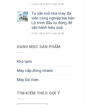
và
và
Chức năng bình luận bị tắt
ở
đá
yêu
dễ
Tư
viên
cầu
mở
vấn
Tư vấn mở nhà máy đá
công
cần
rộng
triển
suất
biết
viên công nghiệp bài bản:
khai
lớn:
trước
Lộ trình đầu tư đúng để
dự
Cách
khi
vận hành hiệu quả
án
triển
đầu
Chức năng bình luận bị tắt
ở
đá
khai
tư
Tư
viên:
bài
vấn
Lộ
bản
mở
DANH MỤC SẢN PHẨM
trình
để
nhà
đầu
tối
máy
tư
ưu
đá
bài
sản
Kho lạnh
viên
bản
lượng
công
để
và
Máy cấp đông nhanh
nghiệp
vận
lợi
bài
hành
nhuận
Máy Đá Viên
bản:
ổn
Lộ
định,
trình
sinh
đầu
TÌM KIẾM THEO GỢI Ý
lời
tư
bền
đúng
vững
để