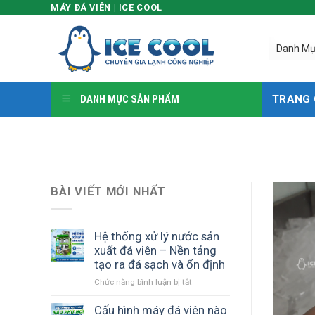
MÁY ĐÁ VIÊN | ICE COOL
Skip
to
content
DANH MỤC SẢN PHẨM
TRANG
BÀI VIẾT MỚI NHẤT
Hệ thống xử lý nước sản
xuất đá viên – Nền tảng
tạo ra đá sạch và ổn định
Chức năng bình luận bị tắt
ở
Hệ
thống
Cấu hình máy đá viên nào