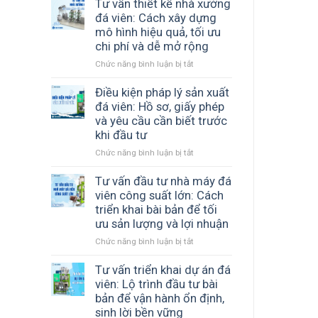
giao
Tư vấn thiết kế nhà xưởng
Long
2
An
đá viên: Cách xây dựng
máy
–
mô hình hiệu quả, tối ưu
đá
ICE
chi phí và dễ mở rộng
viên
COOL
Chức năng bình luận bị tắt
ở
đến
đồng
Tư
Chư
hành
vấn
Điều kiện pháp lý sản xuất
Sê
cùng
thiết
Gia
cơ
đá viên: Hồ sơ, giấy phép
kế
Lai
sở
và yêu cầu cần biết trước
nhà
–
sản
khi đầu tư
xưởng
Giải
xuất
Chức năng bình luận bị tắt
ở
đá
pháp
đá
Điều
viên:
sản
sạch
kiện
Tư vấn đầu tư nhà máy đá
Cách
xuất
pháp
xây
đá
viên công suất lớn: Cách
lý
dựng
tinh
triển khai bài bản để tối
sản
mô
khiết
ưu sản lượng và lợi nhuận
xuất
hình
hiệu
Chức năng bình luận bị tắt
ở
đá
hiệu
quả
Tư
viên:
quả,
vấn
Tư vấn triển khai dự án đá
Hồ
tối
đầu
sơ,
ưu
viên: Lộ trình đầu tư bài
tư
giấy
chi
bản để vận hành ổn định,
nhà
phép
phí
sinh lời bền vững
máy