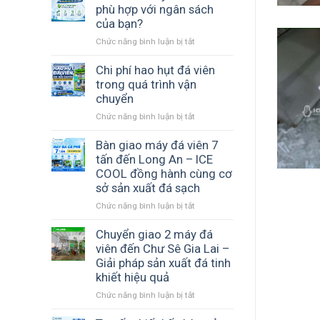
xử
phù hợp với ngân sách
lý
của bạn?
nước
Chức năng bình luận bị tắt
ở
sản
Cấu
xuất
hình
Chi phí hao hụt đá viên
đá
máy
trong quá trình vận
viên
đá
–
chuyển
viên
Nền
Chức năng bình luận bị tắt
ở
nào
tảng
Chi
phù
tạo
phí
Bàn giao máy đá viên 7
hợp
ra
hao
tấn đến Long An – ICE
với
đá
hụt
ngân
COOL đồng hành cùng cơ
sạch
đá
sách
và
sở sản xuất đá sạch
viên
của
ổn
Chức năng bình luận bị tắt
ở
trong
bạn?
định
Bàn
quá
giao
Chuyển giao 2 máy đá
trình
máy
vận
viên đến Chư Sê Gia Lai –
đá
chuyển
Giải pháp sản xuất đá tinh
viên
khiết hiệu quả
7
Chức năng bình luận bị tắt
ở
tấn
Chuyển
đến