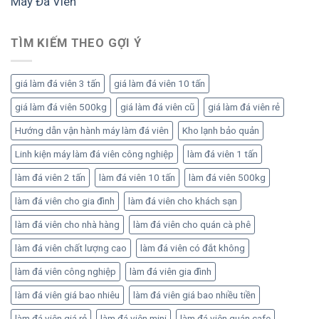
Máy Đá Viên
đầu
bản
tư
để
bài
tối
bản
TÌM KIẾM THEO GỢI Ý
ưu
để
sản
vận
lượng
hành
và
giá làm đá viên 3 tấn
giá làm đá viên 10 tấn
ổn
lợi
định,
giá làm đá viên 500kg
giá làm đá viên cũ
giá làm đá viên rẻ
nhuận
sinh
lời
Hướng dẫn vận hành máy làm đá viên
Kho lạnh bảo quản
bền
Linh kiện máy làm đá viên công nghiệp
làm đá viên 1 tấn
vững
làm đá viên 2 tấn
làm đá viên 10 tấn
làm đá viên 500kg
làm đá viên cho gia đình
làm đá viên cho khách sạn
làm đá viên cho nhà hàng
làm đá viên cho quán cà phê
làm đá viên chất lượng cao
làm đá viên có đắt không
làm đá viên công nghiệp
làm đá viên gia đình
làm đá viên giá bao nhiêu
làm đá viên giá bao nhiều tiền
làm đá viên giá rẻ
làm đá viên mini
làm đá viên quán cafe