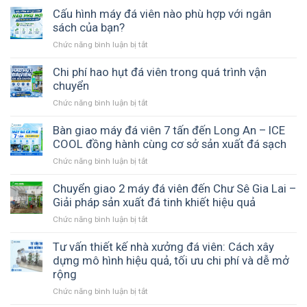
nước
thống
Cấu hình máy đá viên nào phù hợp với ngân
giếng
xử
sách của bạn?
làm
lý
đá
Chức năng bình luận bị tắt
ở
nước
–
Cấu
sản
Loại
hình
Chi phí hao hụt đá viên trong quá trình vận
xuất
nước
máy
chuyển
đá
nào
đá
viên
phù
Chức năng bình luận bị tắt
ở
viên
–
hợp
Chi
nào
Nền
hơn?
phí
Bàn giao máy đá viên 7 tấn đến Long An – ICE
phù
tảng
hao
COOL đồng hành cùng cơ sở sản xuất đá sạch
hợp
tạo
hụt
với
ra
Chức năng bình luận bị tắt
ở
đá
ngân
đá
Bàn
viên
sách
sạch
giao
Chuyển giao 2 máy đá viên đến Chư Sê Gia Lai –
trong
của
và
máy
Giải pháp sản xuất đá tinh khiết hiệu quả
quá
bạn?
ổn
đá
trình
Chức năng bình luận bị tắt
ở
định
viên
vận
Chuyển
7
chuyển
giao
Tư vấn thiết kế nhà xưởng đá viên: Cách xây
tấn
2
dựng mô hình hiệu quả, tối ưu chi phí và dễ mở
đến
máy
rộng
Long
đá
An
Chức năng bình luận bị tắt
ở
viên
–
Tư
đến