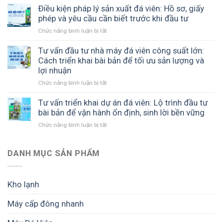
ICE
vấn
Điều kiện pháp lý sản xuất đá viên: Hồ sơ, giấy
Chư
COOL
thiết
phép và yêu cầu cần biết trước khi đầu tư
Sê
đồng
kế
Gia
hành
Chức năng bình luận bị tắt
ở
nhà
Lai
cùng
Điều
xưởng
–
cơ
kiện
Tư vấn đầu tư nhà máy đá viên công suất lớn:
đá
Giải
sở
pháp
Cách triển khai bài bản để tối ưu sản lượng và
viên:
pháp
sản
lý
lợi nhuận
Cách
sản
xuất
sản
xây
xuất
đá
Chức năng bình luận bị tắt
ở
xuất
dựng
đá
sạch
Tư
đá
mô
tinh
vấn
Tư vấn triển khai dự án đá viên: Lộ trình đầu tư
viên:
hình
khiết
đầu
bài bản để vận hành ổn định, sinh lời bền vững
Hồ
hiệu
hiệu
tư
sơ,
quả,
quả
Chức năng bình luận bị tắt
ở
nhà
giấy
tối
Tư
máy
phép
ưu
vấn
đá
và
chi
triển
DANH MỤC SẢN PHẨM
viên
yêu
phí
khai
công
cầu
và
dự
suất
cần
dễ
án
lớn:
biết
Kho lạnh
mở
đá
Cách
trước
rộng
viên:
triển
khi
Máy cấp đông nhanh
Lộ
khai
đầu
trình
bài
tư