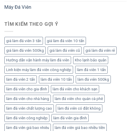
trình
bài
tư
Máy Đá Viên
đầu
bản
tư
để
bài
tối
bản
TÌM KIẾM THEO GỢI Ý
ưu
để
sản
vận
lượng
hành
và
giá làm đá viên 3 tấn
giá làm đá viên 10 tấn
ổn
lợi
định,
giá làm đá viên 500kg
giá làm đá viên cũ
giá làm đá viên rẻ
nhuận
sinh
lời
Hướng dẫn vận hành máy làm đá viên
Kho lạnh bảo quản
bền
Linh kiện máy làm đá viên công nghiệp
làm đá viên 1 tấn
vững
làm đá viên 2 tấn
làm đá viên 10 tấn
làm đá viên 500kg
làm đá viên cho gia đình
làm đá viên cho khách sạn
làm đá viên cho nhà hàng
làm đá viên cho quán cà phê
làm đá viên chất lượng cao
làm đá viên có đắt không
làm đá viên công nghiệp
làm đá viên gia đình
làm đá viên giá bao nhiêu
làm đá viên giá bao nhiều tiền