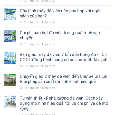
Chức năng bình luận bị tắt
ở
hay
Hệ
nước
thống
Cấu hình máy đá viên nào phù hợp với ngân
giếng
xử
sách của bạn?
làm
lý
đá
Chức năng bình luận bị tắt
ở
nước
–
Cấu
sản
Loại
hình
Chi phí hao hụt đá viên trong quá trình vận
xuất
nước
máy
chuyển
đá
nào
đá
viên
phù
Chức năng bình luận bị tắt
ở
viên
–
hợp
Chi
nào
Nền
hơn?
phí
Bàn giao máy đá viên 7 tấn đến Long An – ICE
phù
tảng
hao
COOL đồng hành cùng cơ sở sản xuất đá sạch
hợp
tạo
hụt
với
ra
Chức năng bình luận bị tắt
ở
đá
ngân
đá
Bàn
viên
sách
sạch
giao
Chuyển giao 2 máy đá viên đến Chư Sê Gia Lai –
trong
của
và
máy
Giải pháp sản xuất đá tinh khiết hiệu quả
quá
bạn?
ổn
đá
trình
Chức năng bình luận bị tắt
ở
định
viên
vận
Chuyển
7
chuyển
giao
Tư vấn thiết kế nhà xưởng đá viên: Cách xây
tấn
2
dựng mô hình hiệu quả, tối ưu chi phí và dễ mở
đến
máy
rộng
Long
đá
An
Chức năng bình luận bị tắt
ở