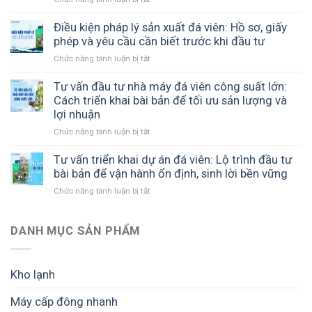
viên
–
Tư
đến
ICE
vấn
Điều kiện pháp lý sản xuất đá viên: Hồ sơ, giấy
Chư
COOL
thiết
phép và yêu cầu cần biết trước khi đầu tư
Sê
đồng
kế
Gia
hành
Chức năng bình luận bị tắt
ở
nhà
Lai
cùng
Điều
xưởng
–
cơ
kiện
Tư vấn đầu tư nhà máy đá viên công suất lớn:
đá
Giải
sở
pháp
Cách triển khai bài bản để tối ưu sản lượng và
viên:
pháp
sản
lý
lợi nhuận
Cách
sản
xuất
sản
xây
xuất
đá
Chức năng bình luận bị tắt
ở
xuất
dựng
đá
sạch
Tư
đá
mô
tinh
vấn
Tư vấn triển khai dự án đá viên: Lộ trình đầu tư
viên:
hình
khiết
đầu
bài bản để vận hành ổn định, sinh lời bền vững
Hồ
hiệu
hiệu
tư
sơ,
quả,
quả
Chức năng bình luận bị tắt
ở
nhà
giấy
tối
Tư
máy
phép
ưu
vấn
đá
và
chi
triển
DANH MỤC SẢN PHẨM
viên
yêu
phí
khai
công
cầu
và
dự
suất
cần
dễ
án
lớn:
biết
Kho lạnh
mở
đá
Cách
trước
rộng
viên:
triển
khi
Máy cấp đông nhanh
Lộ
khai
đầu