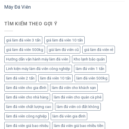
bài
để
sản
Máy Đá Viên
bản:
vận
lượng
Lộ
hành
và
trình
ổn
lợi
đầu
TÌM KIẾM THEO GỢI Ý
định,
nhuận
tư
sinh
đúng
lời
để
bền
giá làm đá viên 3 tấn
giá làm đá viên 10 tấn
vận
vững
hành
giá làm đá viên 500kg
giá làm đá viên cũ
giá làm đá viên rẻ
hiệu
quả
Hướng dẫn vận hành máy làm đá viên
Kho lạnh bảo quản
Linh kiện máy làm đá viên công nghiệp
làm đá viên 1 tấn
làm đá viên 2 tấn
làm đá viên 10 tấn
làm đá viên 500kg
làm đá viên cho gia đình
làm đá viên cho khách sạn
làm đá viên cho nhà hàng
làm đá viên cho quán cà phê
làm đá viên chất lượng cao
làm đá viên có đắt không
làm đá viên công nghiệp
làm đá viên gia đình
làm đá viên giá bao nhiêu
làm đá viên giá bao nhiều tiền