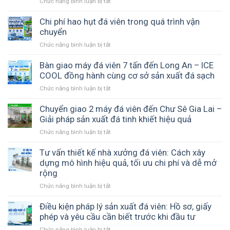
Chức năng bình luận bị tắt
ở
nước
Cấu
sản
hình
Chi phí hao hụt đá viên trong quá trình vận
xuất
máy
chuyển
đá
đá
viên
Chức năng bình luận bị tắt
ở
viên
–
Chi
nào
Nền
phí
Bàn giao máy đá viên 7 tấn đến Long An – ICE
phù
tảng
hao
COOL đồng hành cùng cơ sở sản xuất đá sạch
hợp
tạo
hụt
với
ra
Chức năng bình luận bị tắt
ở
đá
ngân
đá
Bàn
viên
sách
sạch
giao
Chuyển giao 2 máy đá viên đến Chư Sê Gia Lai –
trong
của
và
máy
Giải pháp sản xuất đá tinh khiết hiệu quả
quá
bạn?
ổn
đá
trình
Chức năng bình luận bị tắt
ở
định
viên
vận
Chuyển
7
chuyển
giao
Tư vấn thiết kế nhà xưởng đá viên: Cách xây
tấn
2
dựng mô hình hiệu quả, tối ưu chi phí và dễ mở
đến
máy
rộng
Long
đá
An
Chức năng bình luận bị tắt
ở
viên
–
Tư
đến
ICE
vấn
Điều kiện pháp lý sản xuất đá viên: Hồ sơ, giấy
Chư
COOL
thiết
phép và yêu cầu cần biết trước khi đầu tư
Sê
đồng
kế
Gia
hành
Chức năng bình luận bị tắt
ở