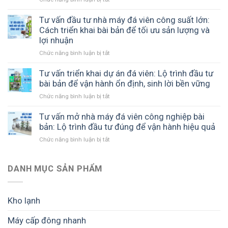
nhà
Lai
cùng
Điều
xưởng
–
cơ
kiện
Tư vấn đầu tư nhà máy đá viên công suất lớn:
đá
Giải
sở
pháp
Cách triển khai bài bản để tối ưu sản lượng và
viên:
pháp
sản
lý
lợi nhuận
Cách
sản
xuất
sản
xây
xuất
đá
Chức năng bình luận bị tắt
ở
xuất
dựng
đá
sạch
Tư
đá
mô
tinh
vấn
Tư vấn triển khai dự án đá viên: Lộ trình đầu tư
viên:
hình
khiết
đầu
bài bản để vận hành ổn định, sinh lời bền vững
Hồ
hiệu
hiệu
tư
sơ,
quả,
quả
Chức năng bình luận bị tắt
ở
nhà
giấy
tối
Tư
máy
phép
ưu
vấn
Tư vấn mở nhà máy đá viên công nghiệp bài
đá
và
chi
triển
bản: Lộ trình đầu tư đúng để vận hành hiệu quả
viên
yêu
phí
khai
công
cầu
Chức năng bình luận bị tắt
và
ở
dự
suất
cần
dễ
Tư
án
lớn:
biết
mở
vấn
đá
Cách
trước
rộng
mở
DANH MỤC SẢN PHẨM
viên:
triển
khi
nhà
Lộ
khai
đầu
máy
trình
bài
tư
đá
đầu
Kho lạnh
bản
viên
tư
để
công
bài
tối
Máy cấp đông nhanh
nghiệp
bản
ưu