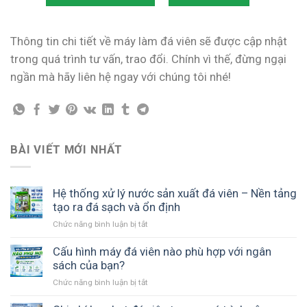
Thông tin chi tiết về máy làm đá viên sẽ được cập nhật
trong quá trình tư vấn, trao đổi. Chính vì thế, đừng ngại
ngần mà hãy liên hệ ngay với chúng tôi nhé!
BÀI VIẾT MỚI NHẤT
Hệ thống xử lý nước sản xuất đá viên – Nền tảng
tạo ra đá sạch và ổn định
Chức năng bình luận bị tắt
ở
Hệ
thống
Cấu hình máy đá viên nào phù hợp với ngân
xử
sách của bạn?
lý
Chức năng bình luận bị tắt
ở
nước
Cấu
sản