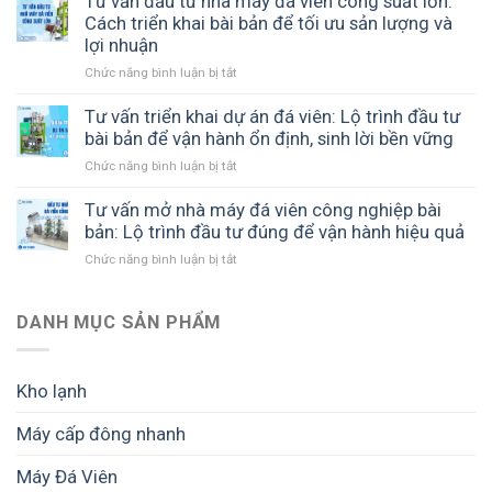
Tư vấn đầu tư nhà máy đá viên công suất lớn:
đá
Giải
sở
pháp
Cách triển khai bài bản để tối ưu sản lượng và
viên:
pháp
sản
lý
lợi nhuận
Cách
sản
xuất
sản
xây
xuất
đá
Chức năng bình luận bị tắt
ở
xuất
dựng
đá
sạch
Tư
đá
mô
tinh
vấn
Tư vấn triển khai dự án đá viên: Lộ trình đầu tư
viên:
hình
khiết
đầu
bài bản để vận hành ổn định, sinh lời bền vững
Hồ
hiệu
hiệu
tư
sơ,
quả,
quả
Chức năng bình luận bị tắt
ở
nhà
giấy
tối
Tư
máy
phép
ưu
vấn
Tư vấn mở nhà máy đá viên công nghiệp bài
đá
và
chi
triển
bản: Lộ trình đầu tư đúng để vận hành hiệu quả
viên
yêu
phí
khai
công
cầu
Chức năng bình luận bị tắt
và
ở
dự
suất
cần
dễ
Tư
án
lớn:
biết
mở
vấn
đá
Cách
trước
rộng
mở
DANH MỤC SẢN PHẨM
viên:
triển
khi
nhà
Lộ
khai
đầu
máy
trình
bài
tư
đá
đầu
Kho lạnh
bản
viên
tư
để
công
bài
tối
Máy cấp đông nhanh
nghiệp
bản
ưu
bài
để
sản
Máy Đá Viên
bản:
vận
lượng