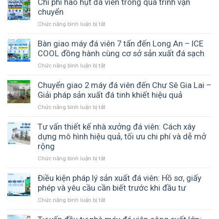
hình
Chi phí hao hụt đá viên trong quá trình vận
xuất
máy
chuyển
đá
đá
viên
Chức năng bình luận bị tắt
ở
viên
–
Chi
nào
Nền
phí
Bàn giao máy đá viên 7 tấn đến Long An – ICE
phù
tảng
hao
COOL đồng hành cùng cơ sở sản xuất đá sạch
hợp
tạo
hụt
với
ra
Chức năng bình luận bị tắt
ở
đá
ngân
đá
Bàn
viên
sách
sạch
giao
Chuyển giao 2 máy đá viên đến Chư Sê Gia Lai –
trong
của
và
máy
Giải pháp sản xuất đá tinh khiết hiệu quả
quá
bạn?
ổn
đá
trình
Chức năng bình luận bị tắt
ở
định
viên
vận
Chuyển
7
chuyển
giao
Tư vấn thiết kế nhà xưởng đá viên: Cách xây
tấn
2
dựng mô hình hiệu quả, tối ưu chi phí và dễ mở
đến
máy
rộng
Long
đá
An
Chức năng bình luận bị tắt
ở
viên
–
Tư
đến
ICE
vấn
Điều kiện pháp lý sản xuất đá viên: Hồ sơ, giấy
Chư
COOL
thiết
phép và yêu cầu cần biết trước khi đầu tư
Sê
đồng
kế
Gia
hành
Chức năng bình luận bị tắt
ở
nhà
Lai
cùng
Điều
xưởng
–
cơ
kiện