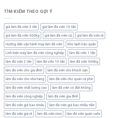
Lộ
hành
và
trình
ổn
lợi
đầu
TÌM KIẾM THEO GỢI Ý
định,
nhuận
tư
sinh
đúng
lời
để
bền
giá làm đá viên 3 tấn
giá làm đá viên 10 tấn
vận
vững
hành
giá làm đá viên 500kg
giá làm đá viên cũ
giá làm đá viên rẻ
hiệu
quả
Hướng dẫn vận hành máy làm đá viên
Kho lạnh bảo quản
Linh kiện máy làm đá viên công nghiệp
làm đá viên 1 tấn
làm đá viên 2 tấn
làm đá viên 10 tấn
làm đá viên 500kg
làm đá viên cho gia đình
làm đá viên cho khách sạn
làm đá viên cho nhà hàng
làm đá viên cho quán cà phê
làm đá viên chất lượng cao
làm đá viên có đắt không
làm đá viên công nghiệp
làm đá viên gia đình
làm đá viên giá bao nhiêu
làm đá viên giá bao nhiều tiền
làm đá viên giá rẻ
làm đá viên mini
làm đá viên quán cafe