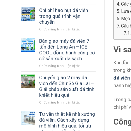
Các 
Cấu
xuất
hình
Chi phí hao hụt đá viên
đá
Lựa 
máy
trong quá trình vận
viên
Mẹo 
đá
–
chuyển
viên
Câu 
Nền
Chức năng bình luận bị tắt
ở
nào
tảng
Chi
phù
tạo
phí
Bàn giao máy đá viên 7
hợp
ra
hao
tấn đến Long An – ICE
với
đá
Vì s
hụt
ngân
COOL đồng hành cùng cơ
sạch
đá
sách
và
sở sản xuất đá sạch
viên
Khi đầu
của
ổn
Chức năng bình luận bị tắt
ở
trong
bạn?
định
trong kh
Bàn
quá
giao
Chuyển giao 2 máy đá
trình
đá viên
máy
vận
viên đến Chư Sê Gia Lai –
hành hiệ
đá
chuyển
Giải pháp sản xuất đá tinh
viên
khiết hiệu quả
7
Trong bà
Chức năng bình luận bị tắt
ở
tấn
chi phí 
Chuyển
đến
giao
Tư vấn thiết kế nhà xưởng
Long
2
An
đá viên: Cách xây dựng
Công
máy
–
mô hình hiệu quả, tối ưu
đá
ICE