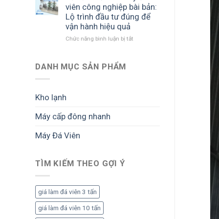
triển
suất
biết
viên công nghiệp bài bản:
khai
lớn:
trước
Lộ trình đầu tư đúng để
dự
Cách
khi
vận hành hiệu quả
án
triển
đầu
Chức năng bình luận bị tắt
ở
đá
khai
tư
Tư
viên:
bài
vấn
Lộ
bản
mở
DANH MỤC SẢN PHẨM
trình
để
nhà
đầu
tối
máy
tư
ưu
đá
bài
sản
Kho lạnh
viên
bản
lượng
công
để
và
Máy cấp đông nhanh
nghiệp
vận
lợi
bài
hành
nhuận
Máy Đá Viên
bản:
ổn
Lộ
định,
trình
sinh
đầu
TÌM KIẾM THEO GỢI Ý
lời
tư
bền
đúng
vững
để
giá làm đá viên 3 tấn
vận
hành
giá làm đá viên 10 tấn
hiệu