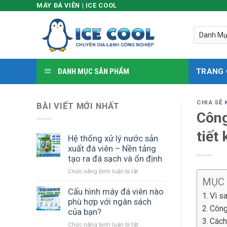
MÁY ĐÁ VIÊN | ICE COOL
Skip
to
content
DANH MỤC SẢN PHẨM
TRANG
CHIA SẺ 
BÀI VIẾT MỚI NHẤT
Công
tiết
Hệ thống xử lý nước sản
xuất đá viên – Nền tảng
tạo ra đá sạch và ổn định
Chức năng bình luận bị tắt
ở
MỤC
Hệ
thống
Cấu hình máy đá viên nào
Vì s
xử
phù hợp với ngân sách
Công
lý
của bạn?
nước
Cách
Chức năng bình luận bị tắt
ở
sản