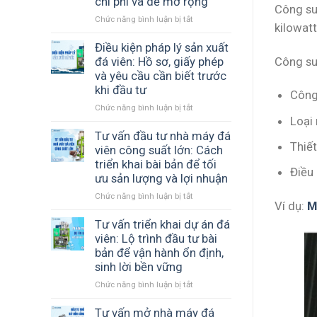
chi phí và dễ mở rộng
Công suấ
viên
COOL
Chức năng bình luận bị tắt
ở
đến
đồng
kilowat
Tư
Chư
hành
vấn
Điều kiện pháp lý sản xuất
Sê
cùng
thiết
Gia
cơ
Công su
đá viên: Hồ sơ, giấy phép
kế
Lai
sở
và yêu cầu cần biết trước
nhà
–
sản
khi đầu tư
Công
xưởng
Giải
xuất
Chức năng bình luận bị tắt
ở
đá
pháp
đá
Loại 
Điều
viên:
sản
sạch
kiện
Tư vấn đầu tư nhà máy đá
Cách
xuất
Thiết
pháp
xây
đá
viên công suất lớn: Cách
lý
dựng
tinh
triển khai bài bản để tối
Điều
sản
mô
khiết
ưu sản lượng và lợi nhuận
xuất
hình
hiệu
Chức năng bình luận bị tắt
ở
đá
hiệu
quả
Ví dụ:
M
Tư
viên:
quả,
vấn
Tư vấn triển khai dự án đá
Hồ
tối
đầu
sơ,
ưu
viên: Lộ trình đầu tư bài
tư
giấy
chi
bản để vận hành ổn định,
nhà
phép
phí
sinh lời bền vững
máy
và
và
Chức năng bình luận bị tắt
ở
đá
yêu
dễ
Tư
viên
cầu
mở
vấn
Tư vấn mở nhà máy đá
công
cần
rộng