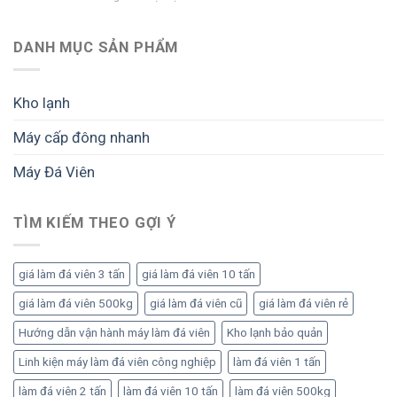
nhà
giấy
tối
Tư
máy
phép
ưu
vấn
đá
và
chi
triển
DANH MỤC SẢN PHẨM
viên
yêu
phí
khai
công
cầu
và
dự
suất
cần
dễ
án
lớn:
biết
Kho lạnh
mở
đá
Cách
trước
rộng
viên:
triển
khi
Máy cấp đông nhanh
Lộ
khai
đầu
trình
bài
tư
Máy Đá Viên
đầu
bản
tư
để
bài
tối
bản
TÌM KIẾM THEO GỢI Ý
ưu
để
sản
vận
lượng
hành
và
giá làm đá viên 3 tấn
giá làm đá viên 10 tấn
ổn
lợi
định,
giá làm đá viên 500kg
giá làm đá viên cũ
giá làm đá viên rẻ
nhuận
sinh
lời
Hướng dẫn vận hành máy làm đá viên
Kho lạnh bảo quản
bền
Linh kiện máy làm đá viên công nghiệp
làm đá viên 1 tấn
vững
làm đá viên 2 tấn
làm đá viên 10 tấn
làm đá viên 500kg