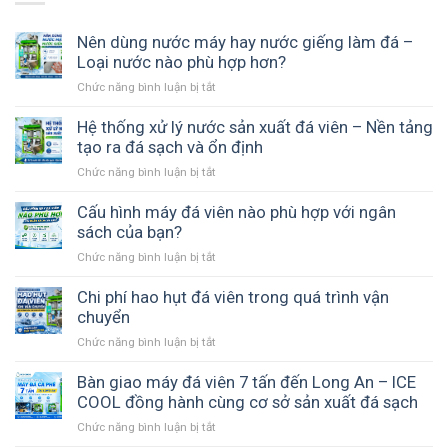
Nên dùng nước máy hay nước giếng làm đá –
Loại nước nào phù hợp hơn?
Chức năng bình luận bị tắt
ở
Nên
dùng
Hệ thống xử lý nước sản xuất đá viên – Nền tảng
nước
tạo ra đá sạch và ổn định
máy
Chức năng bình luận bị tắt
ở
hay
Hệ
nước
thống
Cấu hình máy đá viên nào phù hợp với ngân
giếng
xử
sách của bạn?
làm
lý
đá
Chức năng bình luận bị tắt
ở
nước
–
Cấu
sản
Loại
hình
Chi phí hao hụt đá viên trong quá trình vận
xuất
nước
máy
chuyển
đá
nào
đá
viên
phù
Chức năng bình luận bị tắt
ở
viên
–
hợp
Chi
nào
Nền
hơn?
phí
Bàn giao máy đá viên 7 tấn đến Long An – ICE
phù
tảng
hao
COOL đồng hành cùng cơ sở sản xuất đá sạch
hợp
tạo
hụt
với
ra
Chức năng bình luận bị tắt
ở
đá
ngân
đá
Bàn