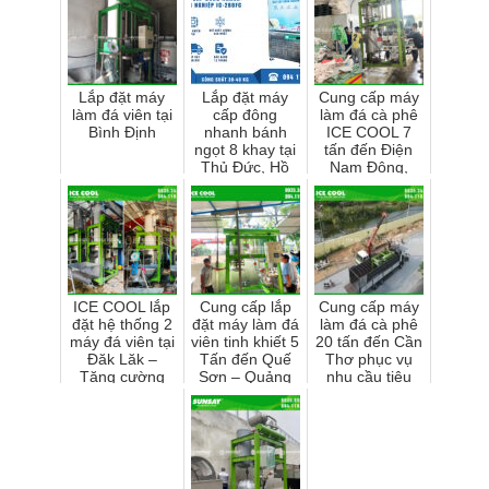
Lắp đặt máy
Lắp đặt máy
Cung cấp máy
làm đá viên tại
cấp đông
làm đá cà phê
Bình Định
nhanh bánh
ICE COOL 7
ngọt 8 khay tại
tấn đến Điện
Thủ Đức, Hồ
Nam Đông,
Chí Minh
Quảng Nam
ICE COOL lắp
Cung cấp lắp
Cung cấp máy
đặt hệ thống 2
đặt máy làm đá
làm đá cà phê
máy đá viên tại
viên tinh khiết 5
20 tấn đến Cần
Đăk Lăk –
Tấn đến Quế
Thơ phục vụ
Tăng cường
Sơn – Quảng
nhu cầu tiêu
năng lực sản
Nam
thụ đá trong hè
xuất mùa cao
sắp tới
điểm