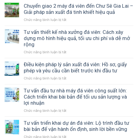
viên
sách
sạch
giao
Chuyển giao 2 máy đá viên đến Chư Sê Gia Lai –
trong
của
và
máy
Giải pháp sản xuất đá tinh khiết hiệu quả
quá
bạn?
ổn
đá
trình
Chức năng bình luận bị tắt
ở
định
viên
vận
Chuyển
7
chuyển
giao
Tư vấn thiết kế nhà xưởng đá viên: Cách xây
tấn
2
dựng mô hình hiệu quả, tối ưu chi phí và dễ mở
đến
máy
rộng
Long
đá
An
Chức năng bình luận bị tắt
ở
viên
–
Tư
đến
ICE
vấn
Điều kiện pháp lý sản xuất đá viên: Hồ sơ, giấy
Chư
COOL
thiết
phép và yêu cầu cần biết trước khi đầu tư
Sê
đồng
kế
Gia
hành
Chức năng bình luận bị tắt
ở
nhà
Lai
cùng
Điều
xưởng
–
cơ
kiện
Tư vấn đầu tư nhà máy đá viên công suất lớn:
đá
Giải
sở
pháp
Cách triển khai bài bản để tối ưu sản lượng và
viên:
pháp
sản
lý
lợi nhuận
Cách
sản
xuất
sản
xây
xuất
đá
Chức năng bình luận bị tắt
ở
xuất
dựng
đá
sạch
Tư
đá
mô
tinh
vấn
Tư vấn triển khai dự án đá viên: Lộ trình đầu tư
viên:
hình
khiết
đầu
bài bản để vận hành ổn định, sinh lời bền vững
Hồ
hiệu
hiệu
tư
sơ,
quả,
quả
Chức năng bình luận bị tắt
ở