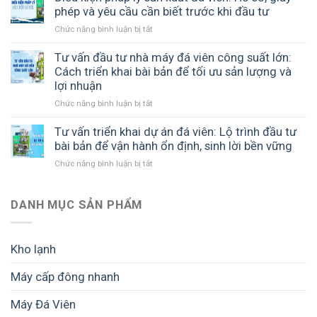
COOL
thiết
phép và yêu cầu cần biết trước khi đầu tư
Sê
đồng
kế
Gia
hành
Chức năng bình luận bị tắt
ở
nhà
Lai
cùng
Điều
xưởng
–
cơ
kiện
Tư vấn đầu tư nhà máy đá viên công suất lớn:
đá
Giải
sở
pháp
Cách triển khai bài bản để tối ưu sản lượng và
viên:
pháp
sản
lý
lợi nhuận
Cách
sản
xuất
sản
xây
xuất
đá
Chức năng bình luận bị tắt
ở
xuất
dựng
đá
sạch
Tư
đá
mô
tinh
vấn
Tư vấn triển khai dự án đá viên: Lộ trình đầu tư
viên:
hình
khiết
đầu
bài bản để vận hành ổn định, sinh lời bền vững
Hồ
hiệu
hiệu
tư
sơ,
quả,
quả
Chức năng bình luận bị tắt
ở
nhà
giấy
tối
Tư
máy
phép
ưu
vấn
đá
và
chi
triển
DANH MỤC SẢN PHẨM
viên
yêu
phí
khai
công
cầu
và
dự
suất
cần
dễ
án
lớn:
biết
Kho lạnh
mở
đá
Cách
trước
rộng
viên:
triển
khi
Máy cấp đông nhanh
Lộ
khai
đầu
trình
bài
tư
Máy Đá Viên
đầu
bản
tư