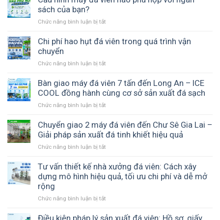
giếng
xử
sách của bạn?
làm
lý
đá
Chức năng bình luận bị tắt
ở
nước
–
Cấu
sản
Loại
hình
Chi phí hao hụt đá viên trong quá trình vận
xuất
nước
máy
chuyển
đá
nào
đá
viên
phù
Chức năng bình luận bị tắt
ở
viên
–
hợp
Chi
nào
Nền
hơn?
phí
Bàn giao máy đá viên 7 tấn đến Long An – ICE
phù
tảng
hao
COOL đồng hành cùng cơ sở sản xuất đá sạch
hợp
tạo
hụt
với
ra
Chức năng bình luận bị tắt
ở
đá
ngân
đá
Bàn
viên
sách
sạch
giao
Chuyển giao 2 máy đá viên đến Chư Sê Gia Lai –
trong
của
và
máy
Giải pháp sản xuất đá tinh khiết hiệu quả
quá
bạn?
ổn
đá
trình
Chức năng bình luận bị tắt
ở
định
viên
vận
Chuyển
7
chuyển
giao
Tư vấn thiết kế nhà xưởng đá viên: Cách xây
tấn
2
dựng mô hình hiệu quả, tối ưu chi phí và dễ mở
đến
máy
rộng
Long
đá
An
Chức năng bình luận bị tắt
ở
viên
–
Tư
đến
ICE
vấn
Điều kiện pháp lý sản xuất đá viên: Hồ sơ, giấy
Chư