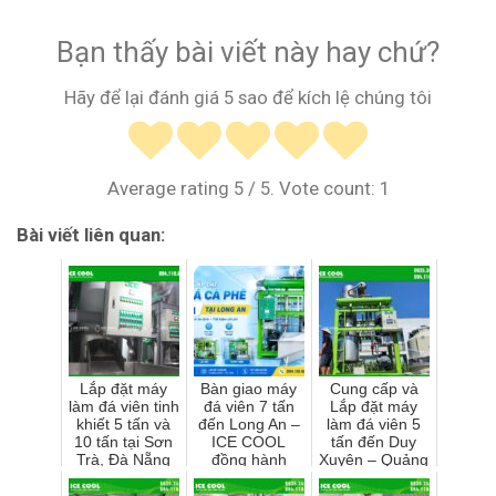
Bạn thấy bài viết này hay chứ?
Hãy để lại đánh giá 5 sao để kích lệ chúng tôi
Average rating
5
/ 5. Vote count:
1
Bài viết liên quan:
Lắp đặt máy
Bàn giao máy
Cung cấp và
làm đá viên tinh
đá viên 7 tấn
Lắp đặt máy
khiết 5 tấn và
đến Long An –
làm đá viên 5
10 tấn tại Sơn
ICE COOL
tấn đến Duy
Trà, Đà Nẵng
đồng hành
Xuyên – Quảng
cùng cơ sở sản
Nam
xuất đá sạch