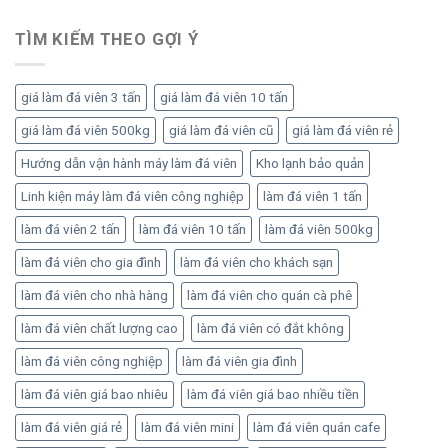
để
bài
tối
bản
TÌM KIẾM THEO GỢI Ý
ưu
để
sản
vận
lượng
hành
và
giá làm đá viên 3 tấn
giá làm đá viên 10 tấn
ổn
lợi
định,
giá làm đá viên 500kg
giá làm đá viên cũ
giá làm đá viên rẻ
nhuận
sinh
lời
Hướng dẫn vận hành máy làm đá viên
Kho lạnh bảo quản
bền
Linh kiện máy làm đá viên công nghiệp
làm đá viên 1 tấn
vững
làm đá viên 2 tấn
làm đá viên 10 tấn
làm đá viên 500kg
làm đá viên cho gia đình
làm đá viên cho khách sạn
làm đá viên cho nhà hàng
làm đá viên cho quán cà phê
làm đá viên chất lượng cao
làm đá viên có đắt không
làm đá viên công nghiệp
làm đá viên gia đình
làm đá viên giá bao nhiêu
làm đá viên giá bao nhiều tiền
làm đá viên giá rẻ
làm đá viên mini
làm đá viên quán cafe