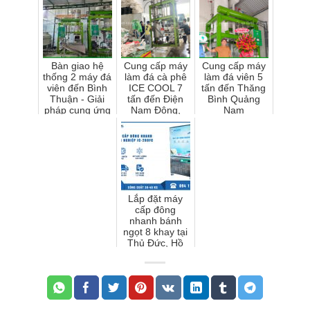
Bàn giao hệ
Cung cấp máy
Cung cấp máy
thống 2 máy đá
làm đá cà phê
làm đá viên 5
viên đến Bình
ICE COOL 7
tấn đến Thăng
Thuận - Giải
tấn đến Điện
Bình Quảng
pháp cung ứng
Nam Đông,
Nam
đá viên quy mô
Quảng Nam
lớn
Lắp đặt máy
cấp đông
nhanh bánh
ngọt 8 khay tại
Thủ Đức, Hồ
Chí Minh