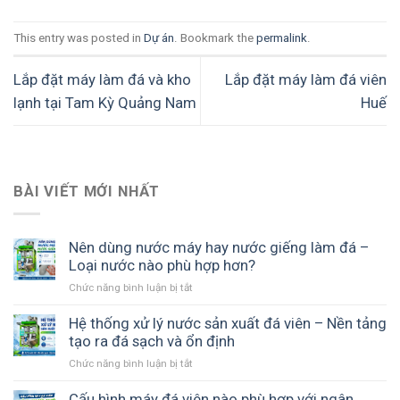
This entry was posted in
Dự án
. Bookmark the
permalink
.
Lắp đặt máy làm đá và kho
Lắp đặt máy làm đá viên
lạnh tại Tam Kỳ Quảng Nam
Huế
BÀI VIẾT MỚI NHẤT
Nên dùng nước máy hay nước giếng làm đá –
Loại nước nào phù hợp hơn?
Chức năng bình luận bị tắt
ở
Nên
dùng
Hệ thống xử lý nước sản xuất đá viên – Nền tảng
nước
tạo ra đá sạch và ổn định
máy
Chức năng bình luận bị tắt
ở
hay
Hệ
nước
thống
Cấu hình máy đá viên nào phù hợp với ngân