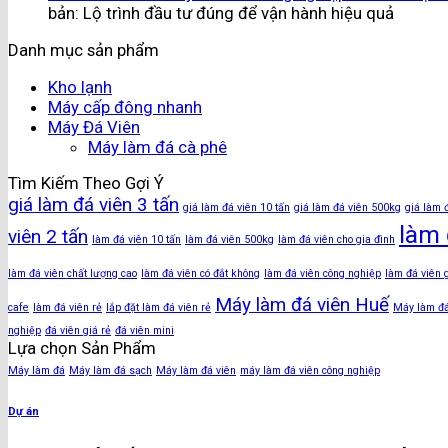
bản: Lộ trình đầu tư đúng để vận hành hiệu quả
Danh mục sản phẩm
Kho lạnh
Máy cấp đông nhanh
Máy Đá Viên
Máy làm đá cà phê
Tìm Kiếm Theo Gợi Ý
giá làm đá viên 3 tấn
giá làm đá viên 10 tấn
giá làm đá viên 500kg
giá làm 
làm 
viên 2 tấn
làm đá viên 10 tấn
làm đá viên 500kg
làm đá viên cho gia đình
làm đá viên chất lượng cao
làm đá viên có đắt không
làm đá viên công nghiệp
làm đá viên 
Máy làm đá viên Huế
cafe
làm đá viên rẻ
lắp đặt làm đá viên rẻ
Máy làm đ
nghiệp
đá viên giá rẻ
đá viên mini
Lựa chọn Sản Phẩm
Máy làm đá
Máy làm đá sạch
Máy làm đá viên
máy làm đá viên công nghiệp
Dự án