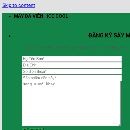
Skip to content
MÁY ĐÁ VIÊN | ICE COOL
ĐĂNG KÝ SẤY 
Bạn đang cần sấy mẫu sản phẩm của mình. Hãy để lại thô