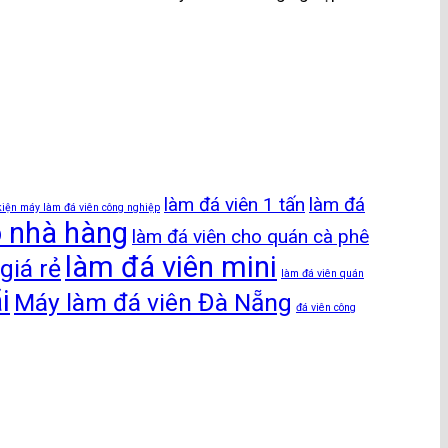
làm đá viên 1 tấn
làm đá
kiện máy làm đá viên công nghiệp
o nhà hàng
làm đá viên cho quán cà phê
làm đá viên mini
giá rẻ
làm đá viên quán
i
Máy làm đá viên Đà Nẵng
đá viên công