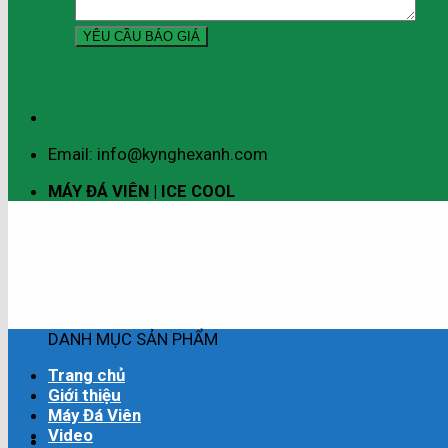
Email: info@kynghexanh.com
MÁY ĐÁ VIÊN | ICE COOL
DANH MỤC SẢN PHẨM
Trang chủ
Giới thiệu
Máy Đá Viên
Video