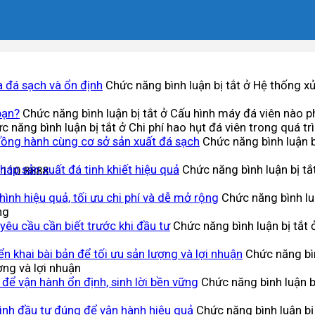
a đá sạch và ổn định
Chức năng bình luận bị tắt
ở Hệ thống xử 
bạn?
Chức năng bình luận bị tắt
ở Cấu hình máy đá viên nào p
c năng bình luận bị tắt
ở Chi phí hao hụt đá viên trong quá tr
đồng hành cùng cơ sở sản xuất đá sạch
Chức năng bình luận b
háp sản xuất đá tinh khiết hiệu quả
Chức năng bình luận bị tắ
.110.8888
ình hiệu quả, tối ưu chi phí và dễ mở rộng
Chức năng bình luậ
ng
 yêu cầu cần biết trước khi đầu tư
Chức năng bình luận bị tắt
ở
n khai bài bản để tối ưu sản lượng và lợi nhuận
Chức năng bìn
ợng và lợi nhuận
n để vận hành ổn định, sinh lời bền vững
Chức năng bình luận b
ình đầu tư đúng để vận hành hiệu quả
Chức năng bình luận bị