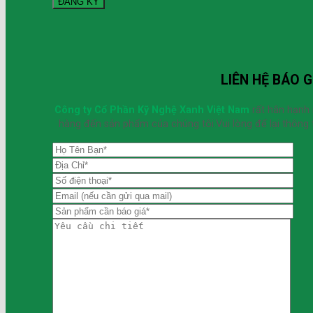
LIÊN HỆ BÁO G
Công ty Cổ Phần Kỹ Nghệ Xanh Việt Nam
rất hân hạnh
hàng đến sản phẩm của chúng tôi.Vui lòng để lại thông t