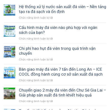
Hệ thống xử lý nước sản xuất đá viên – Nền tảng
tạo ra đá sạch và ổn định
Chức năng bình luận bị tắt
ở
Hệ
thống
Cấu hình máy đá viên nào phù hợp với ngân
xử
sách của bạn?
lý
Chức năng bình luận bị tắt
ở
nước
Cấu
sản
hình
Chi phí hao hụt đá viên trong quá trình vận
xuất
máy
chuyển
đá
đá
viên
Chức năng bình luận bị tắt
ở
viên
–
Chi
nào
Nền
phí
Bàn giao máy đá viên 7 tấn đến Long An – ICE
phù
tảng
hao
COOL đồng hành cùng cơ sở sản xuất đá sạch
hợp
tạo
hụt
với
ra
Chức năng bình luận bị tắt
ở
đá
ngân
đá
Bàn
viên
sách
sạch
giao
Chuyển giao 2 máy đá viên đến Chư Sê Gia Lai –
trong
của
và
máy
Giải pháp sản xuất đá tinh khiết hiệu quả
quá
bạn?
ổn
đá
trình
Chức năng bình luận bị tắt
ở
định
viên
vận
Chuyển
7
chuyển
giao