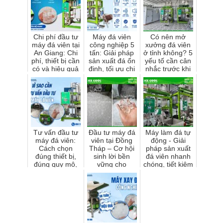
Chi phí đầu tư
Máy đá viên
Có nên mở
máy đá viên tại
công nghiệp 5
xưởng đá viên
An Giang: Chi
tấn: Giải pháp
ở tỉnh không? 5
phí, thiết bị cần
sản xuất đá ổn
yếu tố cần cân
có và hiệu quả
định, tối ưu chi
nhắc trước khi
thực tế
phí cho quán
quyết định
lớn & xưởng đá
Tư vấn đầu tư
Đầu tư máy đá
Máy làm đá tự
máy đá viên:
viên tại Đồng
động - Giải
Cách chọn
Tháp – Cơ hội
pháp sản xuất
đúng thiết bị,
sinh lời bền
đá viên nhanh
đúng quy mô,
vững cho
chóng, tiết kiệm
tối ưu lợi nhuận
doanh nghiệp
và an toàn
và nhà đầu tư