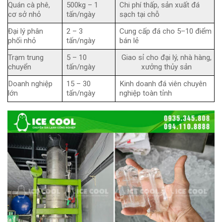
Quán cà phê,
500kg – 1
Chi phí thấp, sản xuất đá
cơ sở nhỏ
tấn/ngày
sạch tại chỗ
Đại lý phân
2 – 3
Cung cấp đá cho 5–10 điểm
phối nhỏ
tấn/ngày
bán lẻ
Trạm trung
5 – 10
Giao sỉ cho đại lý, nhà hàng,
chuyển
tấn/ngày
xưởng thủy sản
Doanh nghiệp
15 – 30
Kinh doanh đá viên chuyên
lớn
tấn/ngày
nghiệp toàn tỉnh