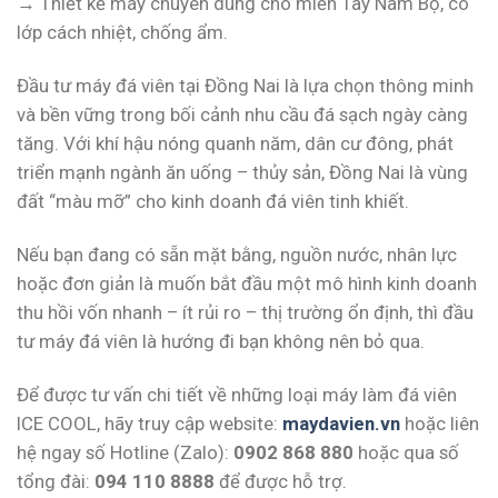
→ Thiết kế máy chuyên dùng cho miền Tây Nam Bộ, có
lớp cách nhiệt, chống ẩm.
Đầu tư máy đá viên tại Đồng Nai là lựa chọn thông minh
và bền vững trong bối cảnh nhu cầu đá sạch ngày càng
tăng. Với khí hậu nóng quanh năm, dân cư đông, phát
triển mạnh ngành ăn uống – thủy sản, Đồng Nai là vùng
đất “màu mỡ” cho kinh doanh đá viên tinh khiết.
Nếu bạn đang có sẵn mặt bằng, nguồn nước, nhân lực
hoặc đơn giản là muốn bắt đầu một mô hình kinh doanh
thu hồi vốn nhanh – ít rủi ro – thị trường ổn định, thì đầu
tư máy đá viên là hướng đi bạn không nên bỏ qua.
Để được tư vấn chi tiết về những loại máy làm đá viên
ICE COOL, hãy truy cập website:
maydavien.vn
hoặc liên
hệ ngay số Hotline (Zalo):
0902 868 880
hoặc qua số
tổng đài:
094 110 8888
để được hỗ trợ.