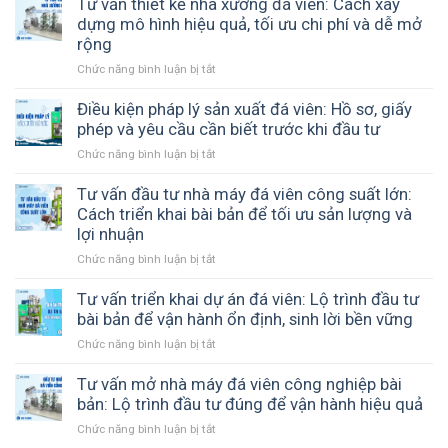
Tư vấn thiết kế nhà xưởng đá viên: Cách xây
tấn
2
dựng mô hình hiệu quả, tối ưu chi phí và dễ mở
đến
máy
rộng
Long
đá
An
Chức năng bình luận bị tắt
ở
viên
–
Tư
đến
ICE
vấn
Điều kiện pháp lý sản xuất đá viên: Hồ sơ, giấy
Chư
COOL
thiết
phép và yêu cầu cần biết trước khi đầu tư
Sê
đồng
kế
Gia
hành
Chức năng bình luận bị tắt
ở
nhà
Lai
cùng
Điều
xưởng
–
cơ
kiện
Tư vấn đầu tư nhà máy đá viên công suất lớn:
đá
Giải
sở
pháp
Cách triển khai bài bản để tối ưu sản lượng và
viên:
pháp
sản
lý
lợi nhuận
Cách
sản
xuất
sản
xây
xuất
đá
Chức năng bình luận bị tắt
ở
xuất
dựng
đá
sạch
Tư
đá
mô
tinh
vấn
Tư vấn triển khai dự án đá viên: Lộ trình đầu tư
viên:
hình
khiết
đầu
bài bản để vận hành ổn định, sinh lời bền vững
Hồ
hiệu
hiệu
tư
sơ,
quả,
quả
Chức năng bình luận bị tắt
ở
nhà
giấy
tối
Tư
máy
phép
ưu
vấn
Tư vấn mở nhà máy đá viên công nghiệp bài
đá
và
chi
triển
bản: Lộ trình đầu tư đúng để vận hành hiệu quả
viên
yêu
phí
khai
công
cầu
Chức năng bình luận bị tắt
và
ở
dự
suất
cần
dễ
Tư