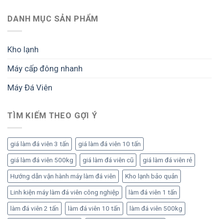
án
lớn:
biết
mở
vấn
đá
Cách
trước
rộng
mở
DANH MỤC SẢN PHẨM
viên:
triển
khi
nhà
Lộ
khai
đầu
máy
trình
bài
tư
đá
đầu
Kho lạnh
bản
viên
tư
để
công
bài
tối
Máy cấp đông nhanh
nghiệp
bản
ưu
bài
để
sản
Máy Đá Viên
bản:
vận
lượng
Lộ
hành
và
trình
ổn
lợi
đầu
TÌM KIẾM THEO GỢI Ý
định,
nhuận
tư
sinh
đúng
lời
để
bền
giá làm đá viên 3 tấn
giá làm đá viên 10 tấn
vận
vững
hành
giá làm đá viên 500kg
giá làm đá viên cũ
giá làm đá viên rẻ
hiệu
quả
Hướng dẫn vận hành máy làm đá viên
Kho lạnh bảo quản
Linh kiện máy làm đá viên công nghiệp
làm đá viên 1 tấn
làm đá viên 2 tấn
làm đá viên 10 tấn
làm đá viên 500kg