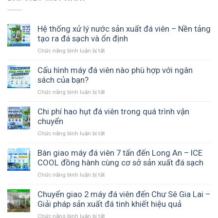
Hệ thống xử lý nước sản xuất đá viên – Nền tảng
tạo ra đá sạch và ổn định
Chức năng bình luận bị tắt
ở
Hệ
thống
Cấu hình máy đá viên nào phù hợp với ngân
xử
sách của bạn?
lý
Chức năng bình luận bị tắt
ở
nước
Cấu
sản
hình
Chi phí hao hụt đá viên trong quá trình vận
xuất
máy
chuyển
đá
đá
viên
Chức năng bình luận bị tắt
ở
viên
–
Chi
nào
Nền
phí
Bàn giao máy đá viên 7 tấn đến Long An – ICE
phù
tảng
hao
COOL đồng hành cùng cơ sở sản xuất đá sạch
hợp
tạo
hụt
với
ra
Chức năng bình luận bị tắt
ở
đá
ngân
đá
Bàn
viên
sách
sạch
giao
Chuyển giao 2 máy đá viên đến Chư Sê Gia Lai –
trong
của
và
máy
Giải pháp sản xuất đá tinh khiết hiệu quả
quá
bạn?
ổn
đá
trình
Chức năng bình luận bị tắt
ở
định