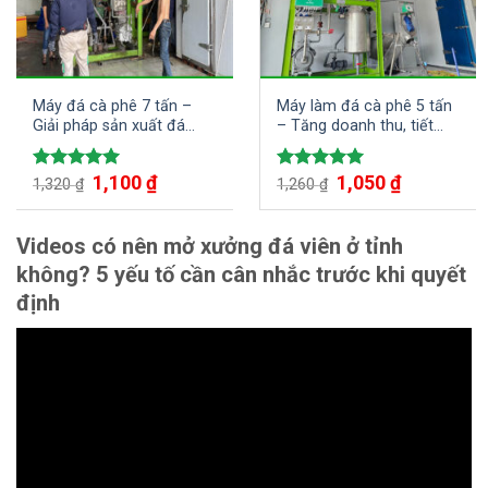
Máy đá cà phê 7 tấn –
Máy làm đá cà phê 5 tấn
Giải pháp sản xuất đá
– Tăng doanh thu, tiết
lạnh tối ưu
kiệm chi phí
1,100
₫
1,050
₫
Được xếp
Được xếp
1,320
₫
1,260
₫
hạng
5.00
hạng
5.00
5 sao
5 sao
Videos có nên mở xưởng đá viên ở tỉnh
không? 5 yếu tố cần cân nhắc trước khi quyết
định