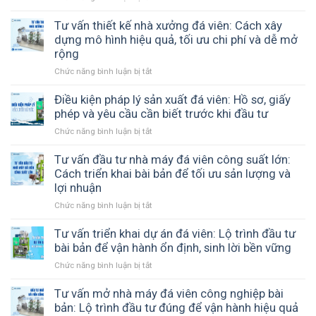
viên
vận
Chuyển
7
chuyển
giao
Tư vấn thiết kế nhà xưởng đá viên: Cách xây
tấn
2
dựng mô hình hiệu quả, tối ưu chi phí và dễ mở
đến
máy
rộng
Long
đá
An
Chức năng bình luận bị tắt
ở
viên
–
Tư
đến
ICE
vấn
Điều kiện pháp lý sản xuất đá viên: Hồ sơ, giấy
Chư
COOL
thiết
phép và yêu cầu cần biết trước khi đầu tư
Sê
đồng
kế
Gia
hành
Chức năng bình luận bị tắt
ở
nhà
Lai
cùng
Điều
xưởng
–
cơ
kiện
Tư vấn đầu tư nhà máy đá viên công suất lớn:
đá
Giải
sở
pháp
Cách triển khai bài bản để tối ưu sản lượng và
viên:
pháp
sản
lý
lợi nhuận
Cách
sản
xuất
sản
xây
xuất
đá
Chức năng bình luận bị tắt
ở
xuất
dựng
đá
sạch
Tư
đá
mô
tinh
vấn
Tư vấn triển khai dự án đá viên: Lộ trình đầu tư
viên:
hình
khiết
đầu
bài bản để vận hành ổn định, sinh lời bền vững
Hồ
hiệu
hiệu
tư
sơ,
quả,
quả
Chức năng bình luận bị tắt
ở
nhà
giấy
tối
Tư
máy
phép
ưu
vấn
Tư vấn mở nhà máy đá viên công nghiệp bài
đá
và
chi
triển
bản: Lộ trình đầu tư đúng để vận hành hiệu quả
viên
yêu
phí
khai