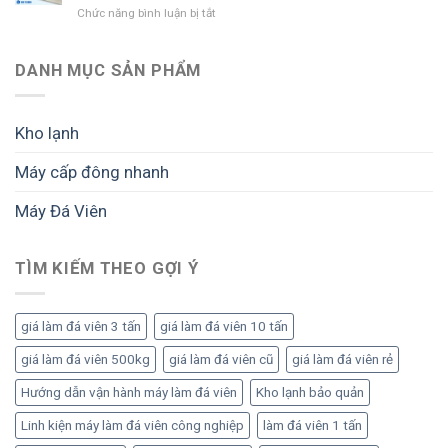
công
cầu
Chức năng bình luận bị tắt
và
ở
dự
suất
cần
dễ
Tư
án
lớn:
biết
mở
vấn
đá
Cách
trước
rộng
mở
DANH MỤC SẢN PHẨM
viên:
triển
khi
nhà
Lộ
khai
đầu
máy
trình
bài
tư
đá
đầu
Kho lạnh
bản
viên
tư
để
công
bài
tối
Máy cấp đông nhanh
nghiệp
bản
ưu
bài
để
sản
Máy Đá Viên
bản:
vận
lượng
Lộ
hành
và
trình
ổn
lợi
đầu
TÌM KIẾM THEO GỢI Ý
định,
nhuận
tư
sinh
đúng
lời
để
bền
giá làm đá viên 3 tấn
giá làm đá viên 10 tấn
vận
vững
hành
giá làm đá viên 500kg
giá làm đá viên cũ
giá làm đá viên rẻ
hiệu
quả
Hướng dẫn vận hành máy làm đá viên
Kho lạnh bảo quản
Linh kiện máy làm đá viên công nghiệp
làm đá viên 1 tấn