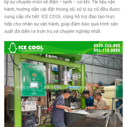
kỹ sư chuyên môn về điện – lạnh – cơ khí. Tài liệu vận
hành, hướng dẫn cài đặt thông số, xử lý sự cố đều được
cung cấp chi tiết. ICE COOL cũng hỗ trợ đào tạo trực
tiếp cho nhân sự vận hành, giúp đảm bảo quá trình sản
xuất đá diễn ra trơn tru và chuyên nghiệp nhất.