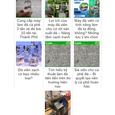
Cung cấp máy
Lợi ích của
Máy đá viên có
làm đá cà phê
máy đá viên
tính năng làm
3 tấn và đá bia
cho cơ sở sản
đá tự động
10 tấn tại
xuất đá – Nâng
không? Những
Thành Phố
tầm cạnh tranh
lưu ý khi chọn
Quảng Ngãi
và mở rộng thị
mua
trường cho cơ
sở...
Đá viên sạch
Tìm hiểu kỹ
Đá viên cho cà
có bao nhiêu
thuật làm đá
phê đá – Bí
loại?
tiên tiến trên thị
quyết tạo nên
trường hiện
ly cà phê hoàn
nay
hảo