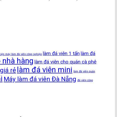
làm đá viên 1 tấn
làm đá
kiện máy làm đá viên công nghiệp
o nhà hàng
làm đá viên cho quán cà phê
làm đá viên mini
giá rẻ
làm đá viên quán
i
Máy làm đá viên Đà Nẵng
đá viên công