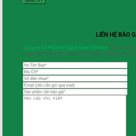
LIÊN HỆ BÁO G
Công ty Cổ Phần Kỹ Nghệ Xanh Việt Nam
rất hân hạnh
hàng đến sản phẩm của chúng tôi.Vui lòng để lại thông t