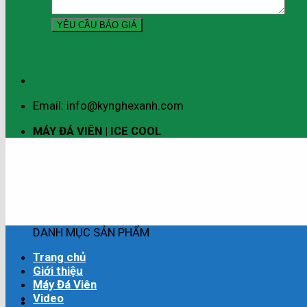
Email: info@kynghexanh.com
MÁY ĐÁ VIÊN | ICE COOL
DANH MỤC SẢN PHẨM
Trang chủ
Giới thiệu
Máy Đá Viên
Video