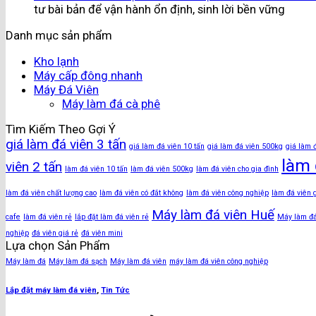
tư bài bản để vận hành ổn định, sinh lời bền vững
Danh mục sản phẩm
Kho lạnh
Máy cấp đông nhanh
Máy Đá Viên
Máy làm đá cà phê
Tìm Kiếm Theo Gợi Ý
giá làm đá viên 3 tấn
giá làm đá viên 10 tấn
giá làm đá viên 500kg
giá làm 
làm 
viên 2 tấn
làm đá viên 10 tấn
làm đá viên 500kg
làm đá viên cho gia đình
làm đá viên chất lượng cao
làm đá viên có đắt không
làm đá viên công nghiệp
làm đá viên 
Máy làm đá viên Huế
cafe
làm đá viên rẻ
lắp đặt làm đá viên rẻ
Máy làm đ
nghiệp
đá viên giá rẻ
đá viên mini
Lựa chọn Sản Phẩm
Máy làm đá
Máy làm đá sạch
Máy làm đá viên
máy làm đá viên công nghiệp
Lắp đặt máy làm đá viên
,
Tin Tức