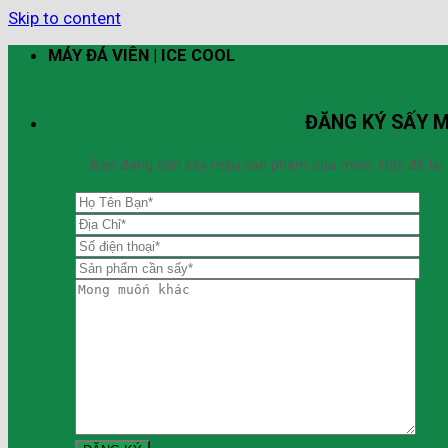
Skip to content
MÁY ĐÁ VIÊN | ICE COOL
ĐĂNG KÝ SẤY 
Bạn đang cần sấy mẫu sản phẩm của mình. Hãy để lại thô