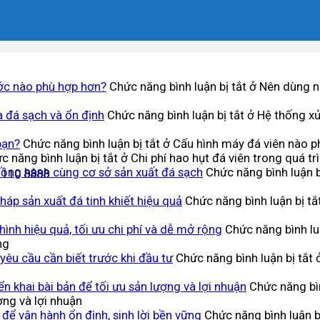
ớc nào phù hợp hơn?
Chức năng bình luận bị tắt
ở Nên dùng n
a đá sạch và ổn định
Chức năng bình luận bị tắt
ở Hệ thống xử 
bạn?
Chức năng bình luận bị tắt
ở Cấu hình máy đá viên nào p
c năng bình luận bị tắt
ở Chi phí hao hụt đá viên trong quá tr
đồng hành cùng cơ sở sản xuất đá sạch
Chức năng bình luận b
.110.8888
háp sản xuất đá tinh khiết hiệu quả
Chức năng bình luận bị tắ
ình hiệu quả, tối ưu chi phí và dễ mở rộng
Chức năng bình luậ
ng
 yêu cầu cần biết trước khi đầu tư
Chức năng bình luận bị tắt
ở
n khai bài bản để tối ưu sản lượng và lợi nhuận
Chức năng bìn
ợng và lợi nhuận
n để vận hành ổn định, sinh lời bền vững
Chức năng bình luận b