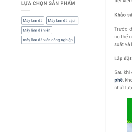
tiết kiệ
LỰA CHỌN SẢN PHẨM
Khảo sá
Máy làm đá
Máy làm đá sạch
Trước kh
Máy làm đá viên
cụ thể c
máy làm đá viên công nghiệp
suất và 
Lắp đặt
Sau khi 
phê
, k
chất lượ