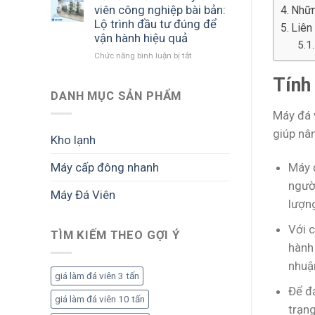
triển
suất
biết
viên công nghiệp bài bản:
Nhữn
khai
lớn:
trước
Lộ trình đầu tư đúng để
Liên
dự
Cách
khi
vận hành hiệu quả
án
triển
đầu
Chức năng bình luận bị tắt
ở
đá
khai
tư
Tư
viên:
bài
Tính
vấn
Lộ
bản
mở
DANH MỤC SẢN PHẨM
trình
để
nhà
đầu
tối
Máy đá 
máy
tư
ưu
đá
giúp nâ
bài
sản
Kho lạnh
viên
bản
lượng
công
để
và
Máy 
Máy cấp đông nhanh
nghiệp
vận
lợi
bài
hành
nhuận
người
Máy Đá Viên
bản:
ổn
lượn
Lộ
định,
trình
sinh
Với c
đầu
TÌM KIẾM THEO GỢI Ý
lời
tư
hành 
bền
đúng
vững
nhuậ
để
giá làm đá viên 3 tấn
vận
Để đ
hành
giá làm đá viên 10 tấn
trạn
hiệu