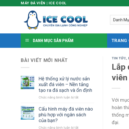
MÁY ĐÁ VIÊN | ICE COOL
Skip
to
content
DANH MỤC SẢN PHẨM
TRANG
TIN TỨC
,
BÀI VIẾT MỚI NHẤT
Lắp 
viên
Hệ thống xử lý nước sản
xuất đá viên – Nền tảng
tạo ra đá sạch và ổn định
Chức năng bình luận bị tắt
ở
Với mục
Hệ
hoàn th
thống
Cấu hình máy đá viên nào
xử
phù hợp với ngân sách
thống m
lý
của bạn?
đại.
nước
Chức năng bình luận bị tắt
ở
sản