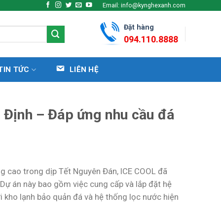
Email: info@kynghexanh.com
Đặt hàng
094.110.8888
TIN TỨC
LIÊN HỆ
h Định – Đáp ứng nhu cầu đá
ợng cao trong dịp Tết Nguyên Đán, ICE COOL đã
 Dự án này bao gồm việc cung cấp và lắp đặt hệ
i kho lạnh bảo quản đá và hệ thống lọc nước hiện