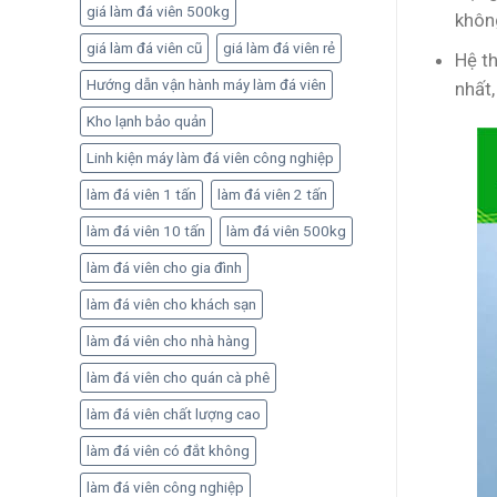
quả
giá làm đá viên 500kg
không
giá làm đá viên cũ
giá làm đá viên rẻ
Hệ t
Hướng dẫn vận hành máy làm đá viên
nhất,
Kho lạnh bảo quản
Linh kiện máy làm đá viên công nghiệp
làm đá viên 1 tấn
làm đá viên 2 tấn
làm đá viên 10 tấn
làm đá viên 500kg
làm đá viên cho gia đình
làm đá viên cho khách sạn
làm đá viên cho nhà hàng
làm đá viên cho quán cà phê
làm đá viên chất lượng cao
làm đá viên có đắt không
làm đá viên công nghiệp