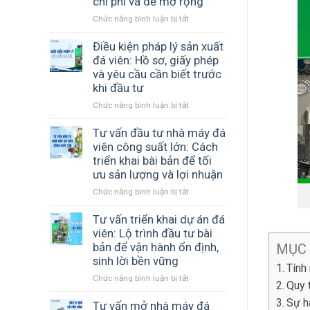
chi phí và dễ mở rộng
viên
COOL
Chức năng bình luận bị tắt
ở
đến
đồng
Tư
Chư
hành
vấn
Điều kiện pháp lý sản xuất
Sê
cùng
thiết
Gia
cơ
đá viên: Hồ sơ, giấy phép
kế
Lai
sở
và yêu cầu cần biết trước
nhà
–
sản
khi đầu tư
xưởng
Giải
xuất
Chức năng bình luận bị tắt
ở
đá
pháp
đá
Điều
viên:
sản
sạch
kiện
Tư vấn đầu tư nhà máy đá
Cách
xuất
pháp
xây
đá
viên công suất lớn: Cách
lý
dựng
tinh
triển khai bài bản để tối
sản
mô
khiết
ưu sản lượng và lợi nhuận
xuất
hình
hiệu
Chức năng bình luận bị tắt
ở
đá
hiệu
quả
Tư
viên:
quả,
vấn
Tư vấn triển khai dự án đá
Hồ
tối
đầu
sơ,
ưu
viên: Lộ trình đầu tư bài
tư
giấy
chi
bản để vận hành ổn định,
MỤC
nhà
phép
phí
sinh lời bền vững
Tính
máy
và
và
Chức năng bình luận bị tắt
ở
đá
yêu
dễ
Quy 
Tư
viên
cầu
mở
Sự h
vấn
Tư vấn mở nhà máy đá
công
cần
rộng