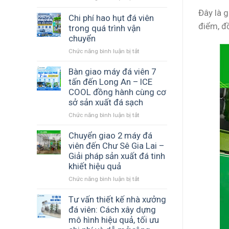
Cấu
xuất
Đây là 
hình
Chi phí hao hụt đá viên
đá
điểm, đ
máy
trong quá trình vận
viên
đá
–
chuyển
viên
Nền
Chức năng bình luận bị tắt
ở
nào
tảng
Chi
phù
tạo
phí
Bàn giao máy đá viên 7
hợp
ra
hao
tấn đến Long An – ICE
với
đá
hụt
ngân
COOL đồng hành cùng cơ
sạch
đá
sách
và
sở sản xuất đá sạch
viên
của
ổn
Chức năng bình luận bị tắt
ở
trong
bạn?
định
Bàn
quá
giao
Chuyển giao 2 máy đá
trình
máy
vận
viên đến Chư Sê Gia Lai –
đá
chuyển
Giải pháp sản xuất đá tinh
viên
khiết hiệu quả
7
Chức năng bình luận bị tắt
ở
tấn
Chuyển
đến
giao
Tư vấn thiết kế nhà xưởng
Long
2
An
đá viên: Cách xây dựng
máy
–
mô hình hiệu quả, tối ưu
đá
ICE