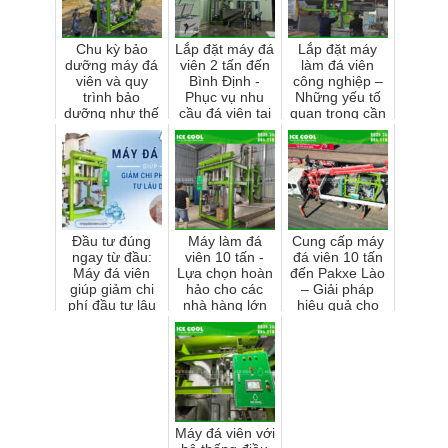
Chu kỳ bảo
Lắp đặt máy đá
Lắp đặt máy
dưỡng máy đá
viên 2 tấn đến
làm đá viên
viên và quy
Bình Định -
công nghiệp –
trình bảo
Phục vụ nhu
Những yếu tố
dưỡng như thế
cầu đá viên tại
quan trọng cần
nào?
đây
lưu ý
Đầu tư đúng
Máy làm đá
Cung cấp máy
ngay từ đầu:
viên 10 tấn -
đá viên 10 tấn
Máy đá viên
Lựa chọn hoàn
đến Pakxe Lào
giúp giảm chi
hảo cho các
– Giải pháp
phí đầu tư lâu
nhà hàng lớn
hiệu quả cho
dài cho cơ sở
và khách sạn
nhu cầu sản
sản xuất
xuất đá viên
quy mô l...
Máy đá viên với