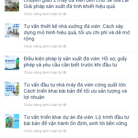
trong
của
và
máy
Giải pháp sản xuất đá tinh khiết hiệu quả
quá
bạn?
ổn
đá
trình
Chức năng bình luận bị tắt
ở
định
viên
vận
Chuyển
7
chuyển
giao
Tư vấn thiết kế nhà xưởng đá viên: Cách xây
tấn
2
dựng mô hình hiệu quả, tối ưu chi phí và dễ mở
đến
máy
rộng
Long
đá
An
Chức năng bình luận bị tắt
ở
viên
–
Tư
đến
ICE
vấn
Điều kiện pháp lý sản xuất đá viên: Hồ sơ, giấy
Chư
COOL
thiết
phép và yêu cầu cần biết trước khi đầu tư
Sê
đồng
kế
Gia
hành
Chức năng bình luận bị tắt
ở
nhà
Lai
cùng
Điều
xưởng
–
cơ
kiện
Tư vấn đầu tư nhà máy đá viên công suất lớn:
đá
Giải
sở
pháp
Cách triển khai bài bản để tối ưu sản lượng và
viên:
pháp
sản
lý
lợi nhuận
Cách
sản
xuất
sản
xây
xuất
đá
Chức năng bình luận bị tắt
ở
xuất
dựng
đá
sạch
Tư
đá
mô
tinh
vấn
Tư vấn triển khai dự án đá viên: Lộ trình đầu tư
viên:
hình
khiết
đầu
bài bản để vận hành ổn định, sinh lời bền vững
Hồ
hiệu
hiệu
tư
sơ,
quả,
quả
Chức năng bình luận bị tắt
ở
nhà
giấy
tối
Tư
máy