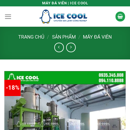
Skip
MÁY ĐÁ VIÊN | ICE COOL
to
content
TRANG CHỦ
/
SẢN PHẨM
/
MÁY ĐÁ VIÊN
-18%