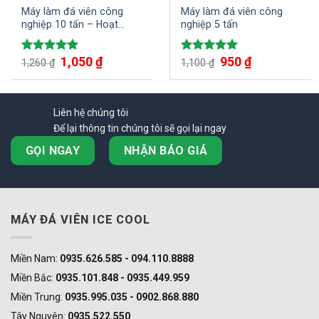
Máy làm đá viên công
Máy làm đá viên công
nghiệp 10 tấn – Hoạt
nghiệp 5 tấn
động ổn định, bền bỉ
trong mọi điều kiện
1,050
₫
950
₫
Được xếp
Được xếp
1,260
₫
1,100
₫
hạng
5.00
hạng
5.00
5 sao
5 sao
Liên hệ chúng tôi
Để lại thông tin chúng tôi sẽ gọi lại ngay
GỌI NGAY
NHẬN BÁO GIÁ
MÁY ĐÁ VIÊN ICE COOL
Miền Nam:
0935.626.585 - 094.110.8888
Miền Bắc:
0935.101.848 - 0935.449.959
Miền Trung:
0935.995.035 - 0902.868.880
Tây Nguyên:
0935.522.550