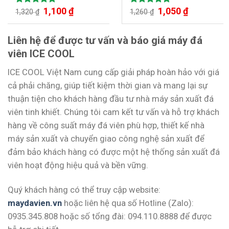
1,100
₫
1,050
₫
Được xếp
Được xếp
1,320
₫
1,260
₫
hạng
5.00
hạng
5.00
5 sao
5 sao
Liên hệ để được tư vấn và báo giá máy đá
viên ICE COOL
ICE COOL Việt Nam cung cấp giải pháp hoàn hảo với giá
cả phải chăng, giúp tiết kiệm thời gian và mang lại sự
thuận tiện cho khách hàng đầu tư nhà máy sản xuất đá
viên tinh khiết. Chúng tôi cam kết tư vấn và hỗ trợ khách
hàng về công suất máy đá viên phù hợp, thiết kế nhà
máy sản xuất và chuyển giao công nghệ sản xuất để
đảm bảo khách hàng có được một hệ thống sản xuất đá
viên hoạt động hiệu quả và bền vững.
Quý khách hàng có thể truy cập website:
maydavien.vn
hoặc liên hệ qua số Hotline (Zalo):
0935.345.808 hoặc số tổng đài: 094.110.8888 để được