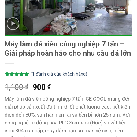
Máy làm đá viên công nghiệp 7 tấn –
Giải pháp hoàn hảo cho nhu cầu đá lớn
(
1
đánh giá của khách hàng)
5.00
1
trên 5
₫
₫
1,100
900
dựa trên
đánh giá
Máy làm đá viên công nghiệp 7 tấn ICE COOL mang đến
giải pháp sản xuất đá tinh khiết chất lượng cao, tiết kiệm
điện đến 30%, vận hành êm ái và bền bỉ hơn 25 năm. Với
công nghệ tự động hóa PLC Siemens (Đức) và vật liệu
inox 304 cao cấp, máy đảm bảo an toàn vệ sinh, hiệu