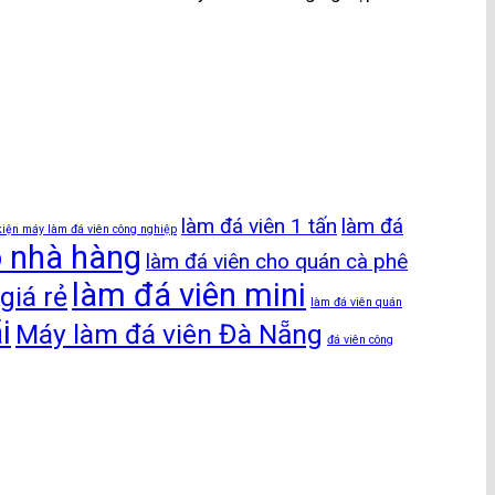
làm đá viên 1 tấn
làm đá
kiện máy làm đá viên công nghiệp
o nhà hàng
làm đá viên cho quán cà phê
làm đá viên mini
giá rẻ
làm đá viên quán
i
Máy làm đá viên Đà Nẵng
đá viên công