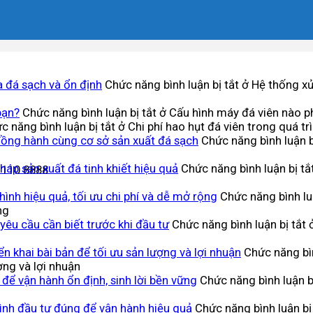
a đá sạch và ổn định
Chức năng bình luận bị tắt
ở Hệ thống xử 
bạn?
Chức năng bình luận bị tắt
ở Cấu hình máy đá viên nào p
c năng bình luận bị tắt
ở Chi phí hao hụt đá viên trong quá tr
đồng hành cùng cơ sở sản xuất đá sạch
Chức năng bình luận b
háp sản xuất đá tinh khiết hiệu quả
Chức năng bình luận bị tắ
.110.8888
ình hiệu quả, tối ưu chi phí và dễ mở rộng
Chức năng bình luậ
ng
 yêu cầu cần biết trước khi đầu tư
Chức năng bình luận bị tắt
ở
n khai bài bản để tối ưu sản lượng và lợi nhuận
Chức năng bìn
ợng và lợi nhuận
n để vận hành ổn định, sinh lời bền vững
Chức năng bình luận b
ình đầu tư đúng để vận hành hiệu quả
Chức năng bình luận bị