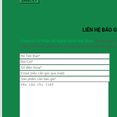
LIÊN HỆ BÁO G
Công ty Cổ Phần Kỹ Nghệ Xanh Việt Nam
rất hân hạnh
hàng đến sản phẩm của chúng tôi.Vui lòng để lại thông t