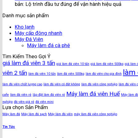
bản: Lộ trình đầu tư đúng để vận hành hiệu quả
Danh mục sản phẩm
Kho lạnh
Máy cấp đông nhanh
Máy Đá Viên
Máy làm đá cà phê
Tìm Kiếm Theo Gợi Ý
giá làm đá viên 3 tấn
giá làm đá viên 10 tấn
giá làm đá viên 500kg
giá làm 
làm 
viên 2 tấn
làm đá viên 10 tấn
làm đá viên 500kg
làm đá viên cho gia đình
làm đá viên chất lượng cao
làm đá viên có đắt không
làm đá viên công nghiệp
làm đá viên 
Máy làm đá viên Huế
cafe
làm đá viên rẻ
lắp đặt làm đá viên rẻ
Máy làm đ
nghiệp
đá viên giá rẻ
đá viên mini
Lựa chọn Sản Phẩm
Máy làm đá
Máy làm đá sạch
Máy làm đá viên
máy làm đá viên công nghiệp
Tin Tức