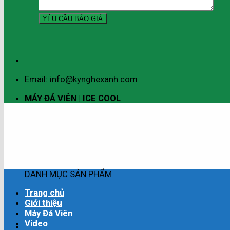
Email: info@kynghexanh.com
MÁY ĐÁ VIÊN | ICE COOL
DANH MỤC SẢN PHẨM
Trang chủ
Giới thiệu
Máy Đá Viên
Video