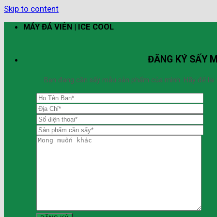
Skip to content
MÁY ĐÁ VIÊN | ICE COOL
ĐĂNG KÝ SẤY 
Bạn đang cần sấy mẫu sản phẩm của mình. Hãy để lại thô