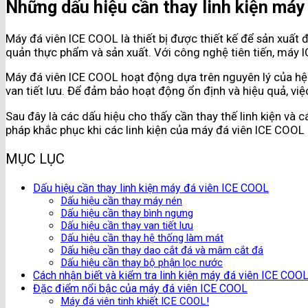
Những dấu hiệu cần thay linh kiện máy
Máy đá viên ICE COOL là thiết bị được thiết kế để sản xuất
quản thực phẩm và sản xuất. Với công nghệ tiên tiến, máy IC
Máy đá viên ICE COOL hoạt động dựa trên nguyên lý của hệ 
van tiết lưu. Để đảm bảo hoạt động ổn định và hiệu quả, việc 
Sau đây là các dấu hiệu cho thấy cần thay thế linh kiện và c
pháp khắc phục khi các linh kiện của máy đá viên ICE COOL gặ
MỤC LỤC
Dấu hiệu cần thay linh kiện máy đá viên ICE COOL
Dấu hiệu cần thay máy nén
Dấu hiệu cần thay bình ngưng
Dấu hiệu cần thay van tiết lưu
Dấu hiệu cần thay hệ thống làm mát
Dấu hiệu cần thay dao cắt đá và mâm cắt đá
Dấu hiệu cần thay bộ phận lọc nước
Cách nhận biết và kiểm tra linh kiện máy đá viên ICE COO
Đặc điểm nổi bậc của máy đá viên ICE COOL
Máy đá viên tinh khiết ICE COOL!