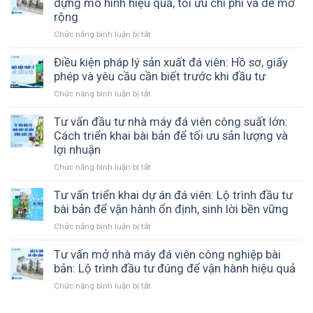
dựng mô hình hiệu quả, tối ưu chi phí và dễ mở
đến
máy
rộng
Long
đá
An
Chức năng bình luận bị tắt
ở
viên
–
Tư
đến
ICE
vấn
Điều kiện pháp lý sản xuất đá viên: Hồ sơ, giấy
Chư
COOL
thiết
phép và yêu cầu cần biết trước khi đầu tư
Sê
đồng
kế
Gia
hành
Chức năng bình luận bị tắt
ở
nhà
Lai
cùng
Điều
xưởng
–
cơ
kiện
Tư vấn đầu tư nhà máy đá viên công suất lớn:
đá
Giải
sở
pháp
Cách triển khai bài bản để tối ưu sản lượng và
viên:
pháp
sản
lý
lợi nhuận
Cách
sản
xuất
sản
xây
xuất
đá
Chức năng bình luận bị tắt
ở
xuất
dựng
đá
sạch
Tư
đá
mô
tinh
vấn
Tư vấn triển khai dự án đá viên: Lộ trình đầu tư
viên:
hình
khiết
đầu
bài bản để vận hành ổn định, sinh lời bền vững
Hồ
hiệu
hiệu
tư
sơ,
quả,
quả
Chức năng bình luận bị tắt
ở
nhà
giấy
tối
Tư
máy
phép
ưu
vấn
Tư vấn mở nhà máy đá viên công nghiệp bài
đá
và
chi
triển
bản: Lộ trình đầu tư đúng để vận hành hiệu quả
viên
yêu
phí
khai
công
cầu
Chức năng bình luận bị tắt
và
ở
dự
suất
cần
dễ
Tư
án
lớn:
biết
mở
vấn