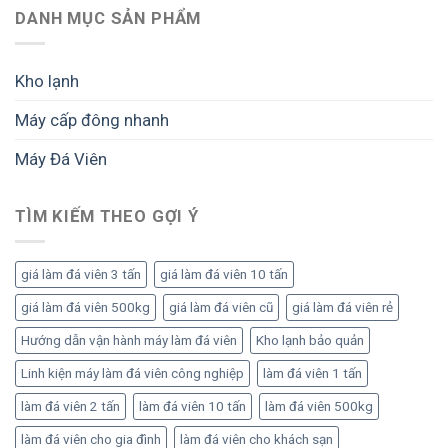
đá
Cách
trước
rộng
mở
DANH MỤC SẢN PHẨM
viên:
triển
khi
nhà
Lộ
khai
đầu
máy
trình
bài
tư
đá
đầu
Kho lạnh
bản
viên
tư
để
công
bài
tối
Máy cấp đông nhanh
nghiệp
bản
ưu
bài
để
sản
Máy Đá Viên
bản:
vận
lượng
Lộ
hành
và
trình
ổn
lợi
đầu
TÌM KIẾM THEO GỢI Ý
định,
nhuận
tư
sinh
đúng
lời
để
bền
giá làm đá viên 3 tấn
giá làm đá viên 10 tấn
vận
vững
hành
giá làm đá viên 500kg
giá làm đá viên cũ
giá làm đá viên rẻ
hiệu
quả
Hướng dẫn vận hành máy làm đá viên
Kho lạnh bảo quản
Linh kiện máy làm đá viên công nghiệp
làm đá viên 1 tấn
làm đá viên 2 tấn
làm đá viên 10 tấn
làm đá viên 500kg
làm đá viên cho gia đình
làm đá viên cho khách sạn