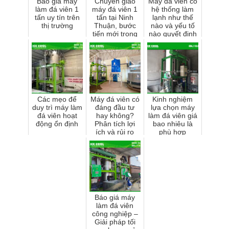
Báo giá máy
Chuyển giao
Máy đá viên có
làm đá viên 1
máy đá viên 1
hệ thống làm
tấn uy tín trên
tấn tại Ninh
lạnh như thế
thị trường
Thuận, bước
nào và yếu tố
tiến mới trong
nào quyết định
nâng cao hiệu
độ bền của
quả sản xuất
máy?
đá viên
Các mẹo để
Máy đá viên có
Kinh nghiệm
duy trì máy làm
đáng đầu tư
lựa chọn máy
đá viên hoạt
hay không?
làm đá viên giá
động ổn định
Phân tích lợi
bao nhiêu là
ích và rủi ro
phù hợp
trước khi quyết
định
Báo giá máy
làm đá viên
công nghiệp –
Giải pháp tối