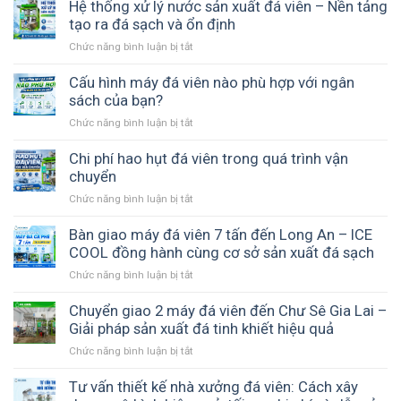
Hệ thống xử lý nước sản xuất đá viên – Nền tảng
tạo ra đá sạch và ổn định
Chức năng bình luận bị tắt
ở
Hệ
thống
Cấu hình máy đá viên nào phù hợp với ngân
xử
sách của bạn?
lý
Chức năng bình luận bị tắt
ở
nước
Cấu
sản
hình
Chi phí hao hụt đá viên trong quá trình vận
xuất
máy
chuyển
đá
đá
viên
Chức năng bình luận bị tắt
ở
viên
–
Chi
nào
Nền
phí
Bàn giao máy đá viên 7 tấn đến Long An – ICE
phù
tảng
hao
COOL đồng hành cùng cơ sở sản xuất đá sạch
hợp
tạo
hụt
với
ra
Chức năng bình luận bị tắt
ở
đá
ngân
đá
Bàn
viên
sách
sạch
giao
Chuyển giao 2 máy đá viên đến Chư Sê Gia Lai –
trong
của
và
máy
Giải pháp sản xuất đá tinh khiết hiệu quả
quá
bạn?
ổn
đá
trình
Chức năng bình luận bị tắt
ở
định
viên
vận
Chuyển
7
chuyển
giao
Tư vấn thiết kế nhà xưởng đá viên: Cách xây
tấn
2