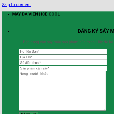
Skip to content
MÁY ĐÁ VIÊN | ICE COOL
ĐĂNG KÝ SẤY 
Bạn đang cần sấy mẫu sản phẩm của mình. Hãy để lại thô