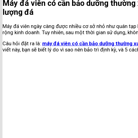
Máy đá viên có cần bảo dưỡng thường 
lượng đá
Máy đá viên ngày càng được nhiều cơ sở nhỏ như quán tạp 
rộng kinh doanh. Tuy nhiên, sau một thời gian sử dụng, khôn
Câu hỏi đặt ra là:
máy đá viên có cần bảo dưỡng thường x
viết này, bạn sẽ biết lý do vì sao nên bảo trì định kỳ, và 5