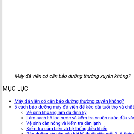
Máy đá viên có cần bảo dưỡng thường xuyên không?
MỤC LỤC
Máy đá viên có cần bảo dưỡng thường xuyên không?
5 cách bảo dưỡng máy đá viên để kéo dài tuổi thọ và chấ
Vệ sinh khoang làm đá định kỳ
Làm sạch bộ lọc nước và kiểm tra nguồn nước đầu và
Vệ sinh dàn nóng và kiểm tra dàn lạnh
Kiểm tra cảm biến và hệ thống điều khiển
Bảo dưỡng chuyên sâu bởi kỹ thuật viên mỗi 3–6 thán