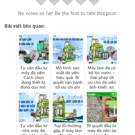
No votes so far! Be the first to rate this post.
Bài viết liên quan:
Tư vấn đầu tư
Mô hình sản
Máy làm đá có
máy đá viên:
xuất đá viên
bộ lọc nước –
Cách chọn
hiệu quả: Bí
Giải pháp tối
đúng thiết bị,
quyết vận hành
ưu cho đá viên
đúng quy mô,
tối ưu chi phí
tinh khiết, an
tối ưu lợi nhuận
và sinh lời bền
toàn
vững
Tư vấn đầu tư
Top lỗi thường
Bí quyết đầu tư
nhà máy đá
gặp ở máy làm
máy đá viên tại