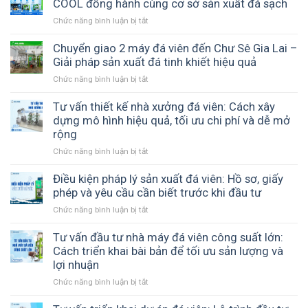
COOL đồng hành cùng cơ sở sản xuất đá sạch
hợp
tạo
hụt
với
ra
Chức năng bình luận bị tắt
ở
đá
ngân
đá
Bàn
viên
sách
sạch
giao
Chuyển giao 2 máy đá viên đến Chư Sê Gia Lai –
trong
của
và
máy
Giải pháp sản xuất đá tinh khiết hiệu quả
quá
bạn?
ổn
đá
trình
Chức năng bình luận bị tắt
ở
định
viên
vận
Chuyển
7
chuyển
giao
Tư vấn thiết kế nhà xưởng đá viên: Cách xây
tấn
2
dựng mô hình hiệu quả, tối ưu chi phí và dễ mở
đến
máy
rộng
Long
đá
An
Chức năng bình luận bị tắt
ở
viên
–
Tư
đến
ICE
vấn
Điều kiện pháp lý sản xuất đá viên: Hồ sơ, giấy
Chư
COOL
thiết
phép và yêu cầu cần biết trước khi đầu tư
Sê
đồng
kế
Gia
hành
Chức năng bình luận bị tắt
ở
nhà
Lai
cùng
Điều
xưởng
–
cơ
kiện
Tư vấn đầu tư nhà máy đá viên công suất lớn:
đá
Giải
sở
pháp
Cách triển khai bài bản để tối ưu sản lượng và
viên:
pháp
sản
lý
lợi nhuận
Cách
sản
xuất
sản
xây
xuất
đá
Chức năng bình luận bị tắt
ở
xuất
dựng
đá
sạch
Tư
đá
mô
tinh
vấn