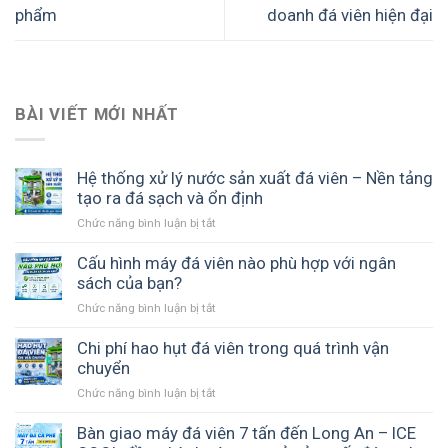
phẩm
doanh đá viên hiện đại
BÀI VIẾT MỚI NHẤT
Hệ thống xử lý nước sản xuất đá viên – Nền tảng
tạo ra đá sạch và ổn định
Chức năng bình luận bị tắt
ở
Hệ
thống
Cấu hình máy đá viên nào phù hợp với ngân
xử
sách của bạn?
lý
Chức năng bình luận bị tắt
ở
nước
Cấu
sản
hình
Chi phí hao hụt đá viên trong quá trình vận
xuất
máy
chuyển
đá
đá
viên
Chức năng bình luận bị tắt
ở
viên
–
Chi
nào
Nền
phí
Bàn giao máy đá viên 7 tấn đến Long An – ICE
phù
tảng
hao