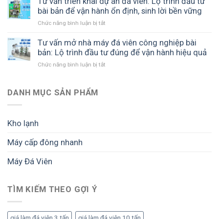
Tư vấn triển khai dự án đá viên: Lộ trình đầu tư
viên:
hình
khiết
đầu
bài bản để vận hành ổn định, sinh lời bền vững
Hồ
hiệu
hiệu
tư
sơ,
quả,
quả
Chức năng bình luận bị tắt
ở
nhà
giấy
tối
Tư
máy
phép
ưu
vấn
Tư vấn mở nhà máy đá viên công nghiệp bài
đá
và
chi
triển
bản: Lộ trình đầu tư đúng để vận hành hiệu quả
viên
yêu
phí
khai
công
cầu
Chức năng bình luận bị tắt
và
ở
dự
suất
cần
dễ
Tư
án
lớn:
biết
mở
vấn
đá
Cách
trước
rộng
mở
DANH MỤC SẢN PHẨM
viên:
triển
khi
nhà
Lộ
khai
đầu
máy
trình
bài
tư
đá
đầu
Kho lạnh
bản
viên
tư
để
công
bài
tối
Máy cấp đông nhanh
nghiệp
bản
ưu
bài
để
sản
Máy Đá Viên
bản:
vận
lượng
Lộ
hành
và
trình
ổn
lợi
đầu
TÌM KIẾM THEO GỢI Ý
định,
nhuận
tư
sinh
đúng
lời
để
bền
giá làm đá viên 3 tấn
giá làm đá viên 10 tấn