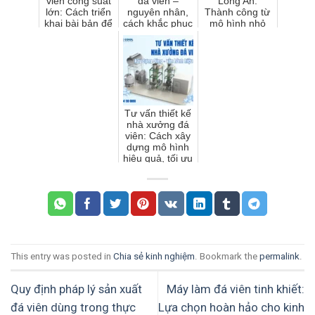
viên công suất
đá viên –
Long An:
lớn: Cách triển
nguyên nhân,
Thành công từ
khai bài bản để
cách khắc phục
mô hình nhỏ
tối ưu sản
và cách phòng
đến mở rộng
lượng và lợi
tránh hiệu quả
nhuậ...
Tư vấn thiết kế
nhà xưởng đá
viên: Cách xây
dựng mô hình
hiệu quả, tối ưu
chi phí và dễ
mở rộng
This entry was posted in
Chia sẻ kinh nghiệm
. Bookmark the
permalink
.
Quy định pháp lý sản xuất
Máy làm đá viên tinh khiết:
đá viên dùng trong thực
Lựa chọn hoàn hảo cho kinh