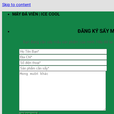
Skip to content
MÁY ĐÁ VIÊN | ICE COOL
ĐĂNG KÝ SẤY 
Bạn đang cần sấy mẫu sản phẩm của mình. Hãy để lại thô