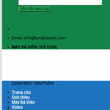
Email: info@kynghexanh.com
MÁY ĐÁ VIÊN | ICE COOL
DANH MỤC SẢN PHẨM
Trang chủ
Giới thiệu
Máy Đá Viên
Video