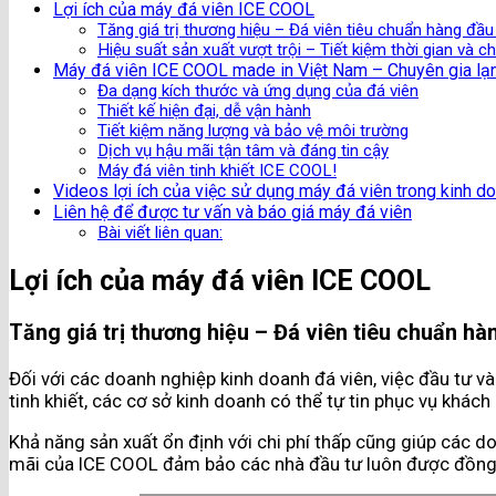
Lợi ích của máy đá viên ICE COOL
Tăng giá trị thương hiệu – Đá viên tiêu chuẩn hàng đầ
Hiệu suất sản xuất vượt trội – Tiết kiệm thời gian và ch
Máy đá viên ICE COOL made in Việt Nam – Chuyên gia lạ
Đa dạng kích thước và ứng dụng của đá viên
Thiết kế hiện đại, dễ vận hành
Tiết kiệm năng lượng và bảo vệ môi trường
Dịch vụ hậu mãi tận tâm và đáng tin cậy
Máy đá viên tinh khiết ICE COOL!
Videos lợi ích của việc sử dụng máy đá viên trong kinh d
Liên hệ để được tư vấn và báo giá máy đá viên
Bài viết liên quan:
Lợi ích của máy đá viên ICE COOL
Tăng giá trị thương hiệu – Đá viên tiêu chuẩn h
Đối với các doanh nghiệp kinh doanh đá viên, việc đầu tư và
tinh khiết, các cơ sở kinh doanh có thể tự tin phục vụ khác
Khả năng sản xuất ổn định với chi phí thấp cũng giúp các do
mãi của ICE COOL đảm bảo các nhà đầu tư luôn được đồng h