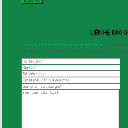
LIÊN HỆ BÁO G
Công ty Cổ Phần Kỹ Nghệ Xanh Việt Nam
rất hân hạnh
hàng đến sản phẩm của chúng tôi.Vui lòng để lại thông t