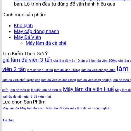
bản: Lộ trình đầu tư đúng để vận hành hiệu quả
Danh mục sản phẩm
Kho lạnh
Máy cấp đông nhanh
Máy Đá Viên
Máy làm đá cà phê
Tìm Kiếm Theo Gợi Ý
giá làm đá viên 3 tấn
giá làm đá viên 10 tấn
giá làm đá viên 500kg
giá làm 
làm 
viên 2 tấn
làm đá viên 10 tấn
làm đá viên 500kg
làm đá viên cho gia đình
làm đá viên chất lượng cao
làm đá viên có đắt không
làm đá viên công nghiệp
làm đá viên 
Máy làm đá viên Huế
cafe
làm đá viên rẻ
lắp đặt làm đá viên rẻ
Máy làm đ
nghiệp
đá viên giá rẻ
đá viên mini
Lựa chọn Sản Phẩm
Máy làm đá
Máy làm đá sạch
Máy làm đá viên
máy làm đá viên công nghiệp
Tin Tức