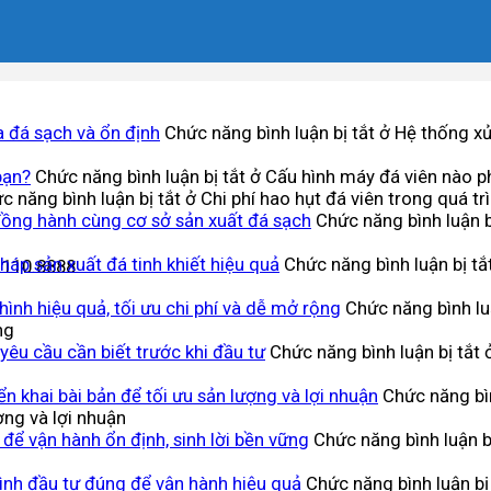
a đá sạch và ổn định
Chức năng bình luận bị tắt
ở Hệ thống xử 
bạn?
Chức năng bình luận bị tắt
ở Cấu hình máy đá viên nào p
c năng bình luận bị tắt
ở Chi phí hao hụt đá viên trong quá tr
đồng hành cùng cơ sở sản xuất đá sạch
Chức năng bình luận b
háp sản xuất đá tinh khiết hiệu quả
Chức năng bình luận bị tắ
.110.8888
ình hiệu quả, tối ưu chi phí và dễ mở rộng
Chức năng bình luậ
ng
 yêu cầu cần biết trước khi đầu tư
Chức năng bình luận bị tắt
ở
n khai bài bản để tối ưu sản lượng và lợi nhuận
Chức năng bìn
ợng và lợi nhuận
n để vận hành ổn định, sinh lời bền vững
Chức năng bình luận b
ình đầu tư đúng để vận hành hiệu quả
Chức năng bình luận bị