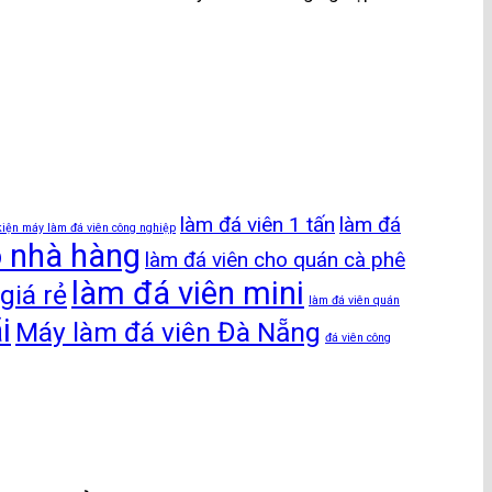
làm đá viên 1 tấn
làm đá
kiện máy làm đá viên công nghiệp
o nhà hàng
làm đá viên cho quán cà phê
làm đá viên mini
giá rẻ
làm đá viên quán
i
Máy làm đá viên Đà Nẵng
đá viên công