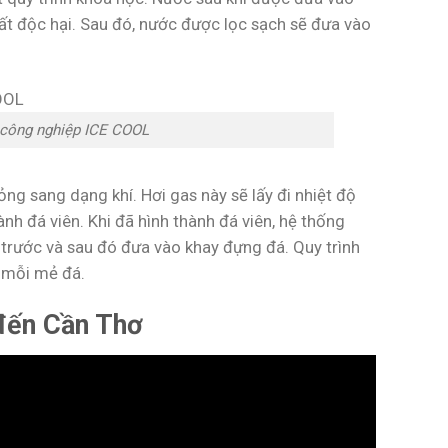
ất độc hại. Sau đó, nước được lọc sạch sẽ đưa vào
 công nghiệp ICE COOL
ng sang dạng khí. Hơi gas này sẽ lấy đi nhiệt độ
h đá viên. Khi đã hình thành đá viên, hệ thống
 trước và sau đó đưa vào khay đựng đá. Quy trình
 mỗi mẻ đá.
 đến Cần Thơ