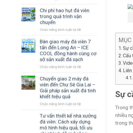
Cấu
xuất
hình
Chi phí hao hụt đá viên
đá
máy
trong quá trình vận
viên
đá
–
chuyển
viên
Nền
Chức năng bình luận bị tắt
ở
nào
tảng
Chi
phù
tạo
MỤC
phí
Bàn giao máy đá viên 7
hợp
ra
hao
tấn đến Long An – ICE
với
Sự c
đá
hụt
ngân
COOL đồng hành cùng cơ
sạch
Cấu 
đá
sách
và
sở sản xuất đá sạch
viên
Vide
của
ổn
Chức năng bình luận bị tắt
ở
trong
bạn?
định
Liên
Bàn
quá
giao
Chuyển giao 2 máy đá
trình
máy
vận
viên đến Chư Sê Gia Lai –
đá
chuyển
Giải pháp sản xuất đá tinh
Sự c
viên
khiết hiệu quả
7
Chức năng bình luận bị tắt
ở
tấn
Trong th
Chuyển
đến
nhiều n
giao
Tư vấn thiết kế nhà xưởng
Long
2
An
đá viên: Cách xây dựng
trong th
máy
–
mô hình hiệu quả, tối ưu
đá
ICE