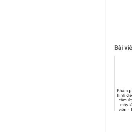
Bài vi
Khám p
hình đi
cảm ứn
máy l
viên - T
và hi