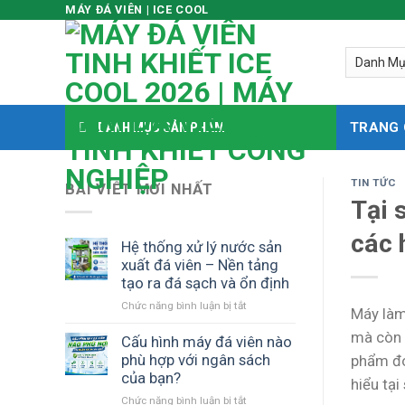
MÁY ĐÁ VIÊN | ICE COOL
Skip
to
content
DANH MỤC SẢN PHẨM
TRANG
TIN TỨC
BÀI VIẾT MỚI NHẤT
Tại 
các 
Hệ thống xử lý nước sản
xuất đá viên – Nền tảng
tạo ra đá sạch và ổn định
Chức năng bình luận bị tắt
ở
Máy làm
Hệ
mà còn 
thống
Cấu hình máy đá viên nào
xử
phù hợp với ngân sách
phẩm đó
lý
của bạn?
hiểu tại
nước
Chức năng bình luận bị tắt
ở
sản