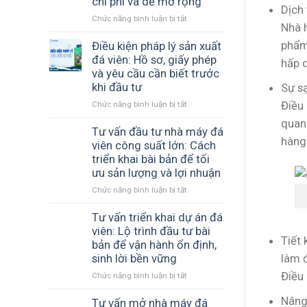
chi phí và dễ mở rộng
viên
Dịch
COOL
Chức năng bình luận bị tắt
ở
đến
đồng
Nhà 
Tư
Chư
hành
phẩm.
vấn
Điều kiện pháp lý sản xuất
Sê
cùng
thiết
Gia
cơ
đá viên: Hồ sơ, giấy phép
hấp 
kế
Lai
sở
và yêu cầu cần biết trước
nhà
–
sản
khi đầu tư
Sự sạ
xưởng
Giải
xuất
Điều 
Chức năng bình luận bị tắt
ở
đá
pháp
đá
Điều
viên:
sản
sạch
quan
kiện
Tư vấn đầu tư nhà máy đá
Cách
xuất
hàng
pháp
xây
đá
viên công suất lớn: Cách
lý
dựng
tinh
triển khai bài bản để tối
sản
mô
khiết
ưu sản lượng và lợi nhuận
xuất
hình
hiệu
Chức năng bình luận bị tắt
ở
đá
hiệu
quả
Tư
viên:
quả,
vấn
Tư vấn triển khai dự án đá
Hồ
tối
đầu
sơ,
ưu
viên: Lộ trình đầu tư bài
Tiết 
tư
giấy
chi
bản để vận hành ổn định,
nhà
phép
phí
làm 
sinh lời bền vững
máy
và
và
Điều 
Chức năng bình luận bị tắt
ở
đá
yêu
dễ
Tư
viên
cầu
mở
Nâng 
vấn
Tư vấn mở nhà máy đá
công
cần
rộng