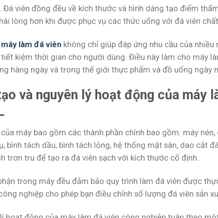
. Đá viên đồng đều về kích thước và hình dáng tạo điểm th
hài lòng hơn khi được phục vụ các thức uống với đá viên chấ
,
máy làm đá viên
không chỉ giúp đáp ứng nhu cầu của nhiều 
à tiết kiệm thời gian cho người dùng. Điều này làm cho máy l
ng hàng ngày và trong thế giới thực phẩm và đồ uống ngày n
tạo và nguyên lý hoạt động của máy l
L
 của máy bao gồm các thành phần chính bao gồm: máy nén, c
ụ, bình tách dầu, bình tách lỏng, hệ thống mặt sàn, dao cắt 
 trơn tru để tạo ra đá viên sạch với kích thước cố định.
phận trong máy đều đảm bảo quy trình làm đá viên được thự
 công nghiệp cho phép bạn điều chỉnh số lượng đá viên sản xu
lí hoạt động của máy làm đá viên công nghiệp tuân theo một