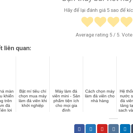
Hãy để lại đánh giá 5 sao để kíc
Average rating
5
/ 5. Vote
ết liên quan:
há màn
Bật mí tiêu chí
Máy làm đá
Cách chọn máy
Hệ thố
ều khiển
chọn mua máy
viên mini - Sản
làm đá viên cho
nước s
g trên
làm đá viên khi
phẩm tiện ích
nhà hàng
đá viê
àm đá
khởi nghiệp
cho mọi gia
tảng t
iện lợi
đình
sạch và
ện đại