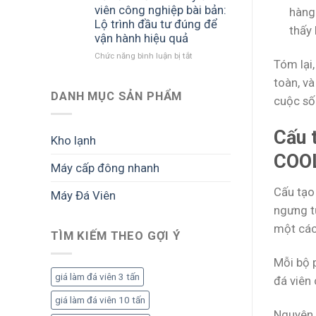
triển
suất
biết
viên công nghiệp bài bản:
hàng
khai
lớn:
trước
Lộ trình đầu tư đúng để
thấy 
dự
Cách
khi
vận hành hiệu quả
án
triển
đầu
Chức năng bình luận bị tắt
ở
đá
khai
tư
Tóm lại
Tư
viên:
bài
toàn, v
vấn
Lộ
bản
mở
DANH MỤC SẢN PHẨM
trình
để
cuộc số
nhà
đầu
tối
máy
tư
ưu
Cấu 
đá
bài
sản
Kho lạnh
viên
bản
lượng
COO
công
để
và
Máy cấp đông nhanh
nghiệp
vận
lợi
bài
hành
nhuận
Cấu tạo
Máy Đá Viên
bản:
ổn
Lộ
ngưng t
định,
trình
sinh
một cách
đầu
TÌM KIẾM THEO GỢI Ý
lời
tư
bền
đúng
vững
Mỗi bộ 
để
giá làm đá viên 3 tấn
đá viên
vận
hành
giá làm đá viên 10 tấn
hiệu
Nguyên 