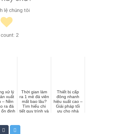
h lệ chúng tôi
 count:
2
ng xử lý
Thời gian làm
Thiết bị cấp
ản xuất
ra 1 mẻ đá viên
đông nhanh
n – Nền
mất bao lâu?
hiệu suất cao –
ạo ra đá
Tìm hiểu chi
Giải pháp tối
 ổn định
tiết quy trình và
ưu cho nhà
yếu tố ảnh
máy chế biến
hưởng
hiện đại