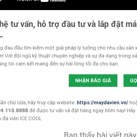
 hệ tư vấn, hỗ trợ đầu tư và lắp đặt m
L
g đau đầu tìm kiếm một giải pháp lý tưởng cho nhu cầu sản 
n! Với đội ngũ kỹ thuật chuyên nghiệp và sự đa dạng trong sả
úng tôi cam kết mang đến sự hài lòng tối đa cho bạn.
NHẬN BÁO GIÁ
GỌ
ần chừ nữa, hãy truy cập website:
https://maydavien.vn/
hoặ
94.110.8888
để được tư vấn và đặt hàng ngay hôm nay! Hãy 
 đá viên ICE COOL
Bạn thấy bài viết nà