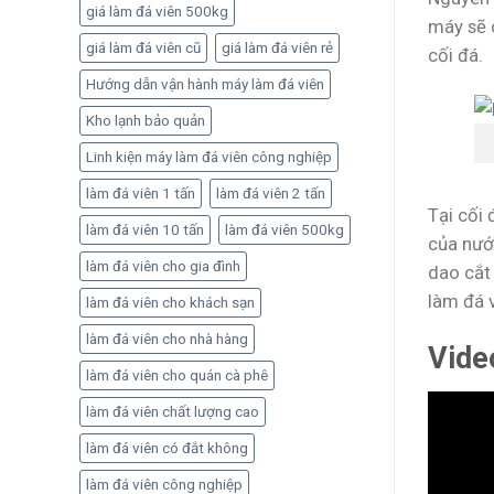
quả
giá làm đá viên 500kg
máy sẽ 
giá làm đá viên cũ
giá làm đá viên rẻ
cối đá.
Hướng dẫn vận hành máy làm đá viên
Kho lạnh bảo quản
Linh kiện máy làm đá viên công nghiệp
làm đá viên 1 tấn
làm đá viên 2 tấn
Tại cối
làm đá viên 10 tấn
làm đá viên 500kg
của nướ
làm đá viên cho gia đình
dao cắt
làm đá 
làm đá viên cho khách sạn
làm đá viên cho nhà hàng
Vide
làm đá viên cho quán cà phê
làm đá viên chất lượng cao
làm đá viên có đắt không
làm đá viên công nghiệp