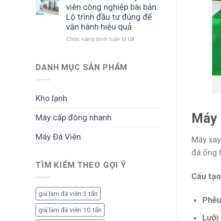
triển
suất
biết
viên công nghiệp bài bản:
khai
lớn:
trước
Lộ trình đầu tư đúng để
dự
Cách
khi
vận hành hiệu quả
án
triển
đầu
Chức năng bình luận bị tắt
ở
đá
khai
tư
Tư
viên:
bài
vấn
Lộ
bản
mở
DANH MỤC SẢN PHẨM
trình
để
nhà
đầu
tối
máy
tư
ưu
đá
bài
sản
Kho lạnh
viên
bản
lượng
công
để
và
Máy 
Máy cấp đông nhanh
nghiệp
vận
lợi
bài
hành
nhuận
Máy Đá Viên
bản:
ổn
Máy xay 
Lộ
định,
đá ống 
trình
sinh
đầu
TÌM KIẾM THEO GỢI Ý
lời
tư
bền
Cấu tạo
đúng
vững
để
giá làm đá viên 3 tấn
Phễu
vận
hành
giá làm đá viên 10 tấn
Lưỡi
hiệu