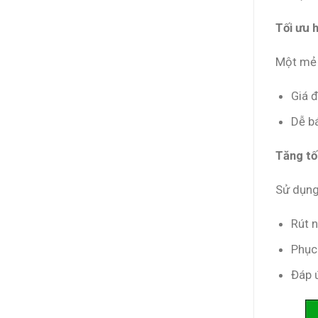
Tối ưu 
Một mẻ đ
Giá 
Dễ bá
Tăng tố
Sử dụng
Rút n
Phục
Đáp 