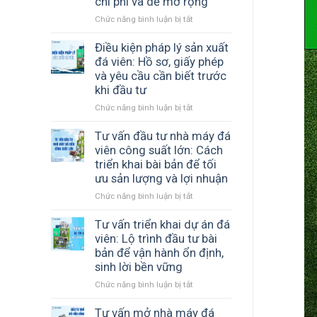
chi phí và dễ mở rộng
viên
COOL
Chức năng bình luận bị tắt
ở
đến
đồng
Tư
Chư
hành
vấn
Điều kiện pháp lý sản xuất
Sê
cùng
thiết
Gia
cơ
đá viên: Hồ sơ, giấy phép
kế
Lai
sở
và yêu cầu cần biết trước
nhà
–
sản
khi đầu tư
xưởng
Giải
xuất
Chức năng bình luận bị tắt
ở
đá
pháp
đá
Điều
viên:
sản
sạch
kiện
Tư vấn đầu tư nhà máy đá
Cách
xuất
pháp
xây
đá
viên công suất lớn: Cách
lý
dựng
tinh
triển khai bài bản để tối
sản
mô
khiết
ưu sản lượng và lợi nhuận
xuất
hình
hiệu
Chức năng bình luận bị tắt
ở
đá
hiệu
quả
Tư
viên:
quả,
vấn
Tư vấn triển khai dự án đá
Hồ
tối
đầu
sơ,
ưu
viên: Lộ trình đầu tư bài
tư
giấy
chi
bản để vận hành ổn định,
nhà
phép
phí
sinh lời bền vững
máy
và
và
Chức năng bình luận bị tắt
ở
đá
yêu
dễ
Tư
viên
cầu
mở
vấn
Tư vấn mở nhà máy đá
công
cần
rộng