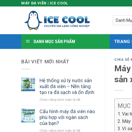
MÁY ĐÁ VIÊN | ICE COOL
Skip
to
content
DANH MỤC SẢN PHẨM
TRANG
CHIA SẺ 
BÀI VIẾT MỚI NHẤT
Máy 
sản 
Hệ thống xử lý nước sản
xuất đá viên – Nền tảng
tạo ra đá sạch và ổn định
Chức năng bình luận bị tắt
ở
MỤC
Hệ
thống
Cấu hình máy đá viên nào
Vai 
xử
phù hợp với ngân sách
Máy 
lý
của bạn?
nước
Vì s
Chức năng bình luận bị tắt
ở
sản