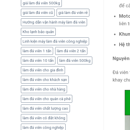
quả
giá làm đá viên 500kg
để cắ
giá làm đá viên cũ
giá làm đá viên rẻ
Moto
Hướng dẫn vận hành máy làm đá viên
liên 
Kho lạnh bảo quản
Khun
Linh kiện máy làm đá viên công nghiệp
Hệ t
làm đá viên 1 tấn
làm đá viên 2 tấn
Nguyên 
làm đá viên 10 tấn
làm đá viên 500kg
làm đá viên cho gia đình
Đá viên
khay ch
làm đá viên cho khách sạn
làm đá viên cho nhà hàng
làm đá viên cho quán cà phê
làm đá viên chất lượng cao
làm đá viên có đắt không
làm đá viên công nghiệp