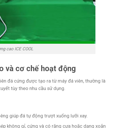
ượng cao ICE COOL
ạo và cơ chế hoạt động
viên đá cứng được tạo ra từ máy đá viên, thường là
tuyết tùy theo nhu cầu sử dụng.
hiêng giúp đá tự động trượt xuống lưỡi xay.
thép không gỉ, cứng và có răng cưa hoặc dạng xoắn