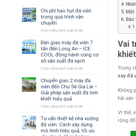
Nhữn
Cấu
xuất
hình
Chi phí hao hụt đá viên
đá
Một 
máy
trong quá trình vận
viên
Bảo 
đá
–
chuyển
viên
Nền
Chức năng bình luận bị tắt
ở
nào
tảng
Chi
phù
tạo
phí
Vai t
Bàn giao máy đá viên 7
hợp
ra
hao
tấn đến Long An – ICE
với
đá
khiết
hụt
ngân
COOL đồng hành cùng cơ
sạch
đá
sách
và
sở sản xuất đá sạch
viên
của
ổn
Trong c
Chức năng bình luận bị tắt
ở
trong
bạn?
định
Bàn
quá
xay đá 
giao
Chuyển giao 2 máy đá
trình
máy
vận
viên đến Chư Sê Gia Lai –
Không p
đá
chuyển
Giải pháp sản xuất đá tinh
viên
hải sản 
khiết hiệu quả
7
Chức năng bình luận bị tắt
ở
tấn
Vì thế,
Chuyển
đến
giao
Tư vấn thiết kế nhà xưởng
Long
rộng đố
2
An
đá viên: Cách xây dựng
máy
–
mô hình hiệu quả, tối ưu
đá
ICE