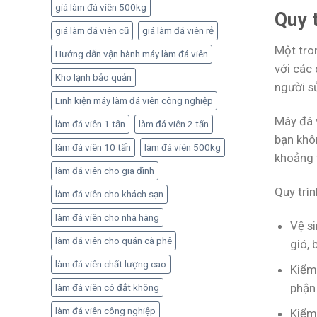
quả
giá làm đá viên 500kg
Quy 
giá làm đá viên cũ
giá làm đá viên rẻ
Một tro
Hướng dẫn vận hành máy làm đá viên
với các 
Kho lạnh bảo quản
người s
Linh kiện máy làm đá viên công nghiệp
Máy đá v
làm đá viên 1 tấn
làm đá viên 2 tấn
bạn khô
làm đá viên 10 tấn
làm đá viên 500kg
khoảng 
làm đá viên cho gia đình
Quy trìn
làm đá viên cho khách sạn
làm đá viên cho nhà hàng
Vệ si
làm đá viên cho quán cà phê
gió, 
làm đá viên chất lượng cao
Kiểm 
phận
làm đá viên có đắt không
làm đá viên công nghiệp
Kiểm