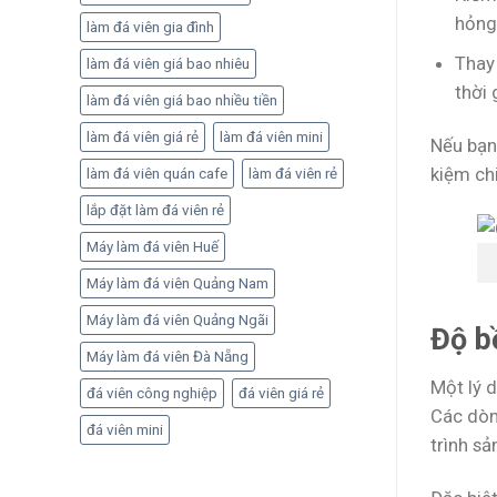
hỏng
làm đá viên gia đình
Thay 
làm đá viên giá bao nhiêu
thời 
làm đá viên giá bao nhiều tiền
làm đá viên giá rẻ
làm đá viên mini
Nếu bạn 
kiệm chi
làm đá viên quán cafe
làm đá viên rẻ
lắp đặt làm đá viên rẻ
Máy làm đá viên Huế
Máy làm đá viên Quảng Nam
Máy làm đá viên Quảng Ngãi
Độ b
Máy làm đá viên Đà Nẵng
Một lý d
đá viên công nghiệp
đá viên giá rẻ
Các dòn
đá viên mini
trình sả