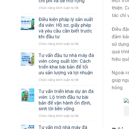
Một tro
chi phí và dễ mở rộng
viên
COOL
thiện. 
Chức năng bình luận bị tắt
ở
đến
đồng
Tư
Chư
hành
tác chỉ 
vấn
Điều kiện pháp lý sản xuất
Sê
cùng
thiết
Gia
cơ
đá viên: Hồ sơ, giấy phép
Điều đặ
kế
Lai
sở
và yêu cầu cần biết trước
nhà
–
sản
đảm bảo
khi đầu tư
xưởng
Giải
xuất
sử dụng
Chức năng bình luận bị tắt
ở
đá
pháp
đá
Điều
viên:
sản
sạch
quá trìn
kiện
Tư vấn đầu tư nhà máy đá
Cách
xuất
hiệu qu
pháp
xây
đá
viên công suất lớn: Cách
lý
dựng
tinh
triển khai bài bản để tối
sản
mô
khiết
ưu sản lượng và lợi nhuận
Ngoài r
xuất
hình
hiệu
giúp ngư
Chức năng bình luận bị tắt
ở
đá
hiệu
quả
Tư
viên:
quả,
hỏng.
vấn
Tư vấn triển khai dự án đá
Hồ
tối
đầu
sơ,
ưu
viên: Lộ trình đầu tư bài
tư
giấy
chi
bản để vận hành ổn định,
nhà
phép
phí
sinh lời bền vững
máy
và
và
Chức năng bình luận bị tắt
ở
đá
yêu
dễ
Tư
viên
cầu
mở
vấn
Tư vấn mở nhà máy đá
công
cần
rộng