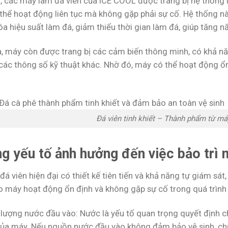
t, các máy làm đá viên của ICE COOL được trang bị hệ thống
thể hoạt động liên tục mà không gặp phải sự cố. Hệ thống n
óa hiệu suất làm đá, giảm thiểu thời gian làm đá, giúp tăng n
a, máy còn được trang bị các cảm biến thông minh, có khả nă
 các thông số kỹ thuật khác. Nhờ đó, máy có thể hoạt động ổ
Đá viên tinh khiết – Thành phẩm từ m
g yếu tố ảnh hưởng đến việc bảo trì 
á viên hiện đại có thiết kế tiên tiến và khả năng tự giám sá
 máy hoạt động ổn định và không gặp sự cố trong quá trình
lượng nước đầu vào: Nước là yếu tố quan trọng quyết định ch
của máy. Nếu nguồn nước đầu vào không đảm bảo vệ sinh, chứ