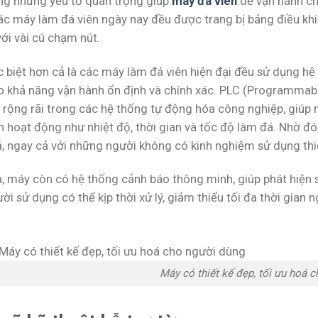
ng những yếu tố quan trọng giúp
máy đá viên
dễ vận hành chí
Các máy làm đá viên ngày nay đều được trang bị bảng điều k
với vài cú chạm nút.
c biệt hơn cả là các máy làm đá viên hiện đại đều sử dụng h
 khả năng vận hành ổn định và chính xác. PLC (Programmable 
 rộng rãi trong các hệ thống tự động hóa công nghiệp, giúp 
h hoạt động như nhiệt độ, thời gian và tốc độ làm đá. Nhờ đó
ả, ngay cả với những người không có kinh nghiệm sử dụng thi
a, máy còn có hệ thống cảnh báo thông minh, giúp phát hiện 
ời sử dụng có thể kịp thời xử lý, giảm thiểu tối đa thời gia
Máy có thiết kế đẹp, tối ưu hoá 