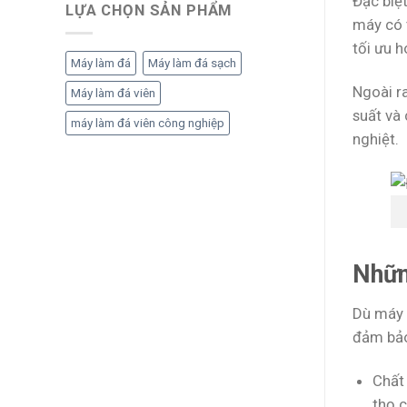
Đặc biệ
LỰA CHỌN SẢN PHẨM
máy có 
tối ưu h
Máy làm đá
Máy làm đá sạch
Ngoài r
Máy làm đá viên
suất và
máy làm đá viên công nghiệp
nghiệt.
Nhữn
Dù máy đ
đảm bảo
Chất 
thọ 