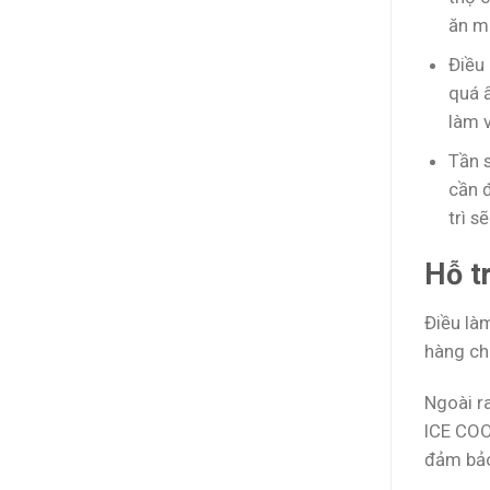
ăn m
Điều
quá 
làm v
Tần 
cần đ
trì s
Hỗ t
Điều làm
hàng ch
Ngoài ra
ICE COO
đảm bảo