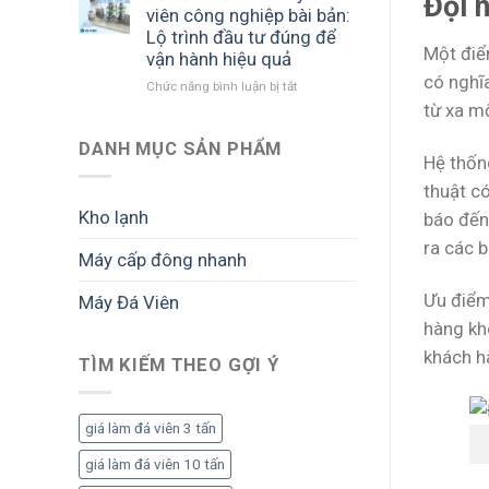
Đội n
triển
suất
biết
viên công nghiệp bài bản:
khai
lớn:
trước
Lộ trình đầu tư đúng để
dự
Cách
khi
Một điểm
vận hành hiệu quả
án
triển
đầu
có nghĩa
Chức năng bình luận bị tắt
ở
đá
khai
tư
Tư
viên:
từ xa m
bài
vấn
Lộ
bản
mở
DANH MỤC SẢN PHẨM
trình
để
Hệ thốn
nhà
đầu
tối
máy
tư
ưu
thuật có
đá
bài
sản
Kho lạnh
báo đến 
viên
bản
lượng
công
ra các 
để
và
Máy cấp đông nhanh
nghiệp
vận
lợi
bài
hành
nhuận
Ưu điểm 
Máy Đá Viên
bản:
ổn
Lộ
định,
hàng khô
trình
sinh
khách h
đầu
TÌM KIẾM THEO GỢI Ý
lời
tư
bền
đúng
vững
để
giá làm đá viên 3 tấn
vận
hành
giá làm đá viên 10 tấn
hiệu