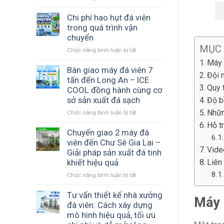
Cấu
xuất
hình
Chi phí hao hụt đá viên
đá
máy
trong quá trình vận
viên
đá
–
chuyển
viên
Nền
MỤC
Chức năng bình luận bị tắt
ở
nào
tảng
Chi
phù
Máy 
tạo
phí
Bàn giao máy đá viên 7
hợp
ra
Đội n
hao
tấn đến Long An – ICE
với
đá
hụt
Quy 
ngân
COOL đồng hành cùng cơ
sạch
đá
sách
và
sở sản xuất đá sạch
Độ b
viên
của
ổn
Nhữn
Chức năng bình luận bị tắt
ở
trong
bạn?
định
Bàn
quá
Hỗ t
giao
Chuyển giao 2 máy đá
trình
máy
vận
viên đến Chư Sê Gia Lai –
Vide
đá
chuyển
Giải pháp sản xuất đá tinh
viên
Liên
khiết hiệu quả
7
Chức năng bình luận bị tắt
ở
tấn
Chuyển
đến
giao
Tư vấn thiết kế nhà xưởng
Long
Máy 
2
An
đá viên: Cách xây dựng
máy
–
mô hình hiệu quả, tối ưu
đá
ICE