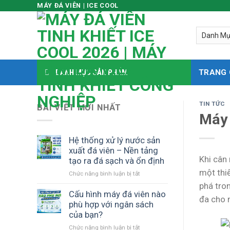
MÁY ĐÁ VIÊN | ICE COOL
Skip
to
content
DANH MỤC SẢN PHẨM
TRANG
TIN TỨC
BÀI VIẾT MỚI NHẤT
Máy 
Hệ thống xử lý nước sản
xuất đá viên – Nền tảng
Khi cân
tạo ra đá sạch và ổn định
một thi
Chức năng bình luận bị tắt
ở
Hệ
phá tron
thống
Cấu hình máy đá viên nào
đa cho 
xử
phù hợp với ngân sách
lý
của bạn?
nước
Chức năng bình luận bị tắt
ở
sản