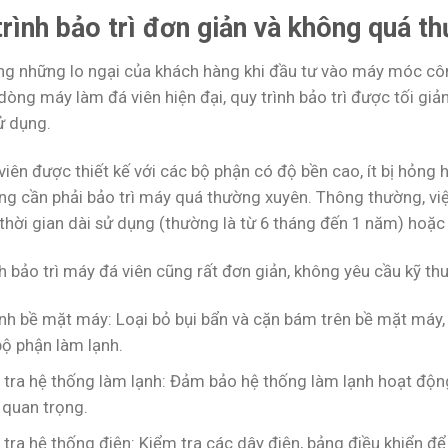
trình bảo trì đơn giản và không quá t
ng những lo ngại của khách hàng khi đầu tư vào máy móc công
dòng máy làm đá viên hiện đại, quy trình bảo trì được tối giả
ử dụng.
iên được thiết kế với các bộ phận có độ bền cao, ít bị hỏng 
ng cần phải bảo trì máy quá thường xuyên. Thông thường, việ
thời gian dài sử dụng (thường là từ 6 tháng đến 1 năm) hoặc 
h bảo trì máy đá viên cũng rất đơn giản, không yêu cầu kỹ t
nh bề mặt máy: Loại bỏ bụi bẩn và cặn bám trên bề mặt máy, đ
bộ phận làm lạnh.
tra hệ thống làm lạnh: Đảm bảo hệ thống làm lạnh hoạt động
 quan trọng.
 tra hệ thống điện: Kiểm tra các dây điện, bảng điều khiển 