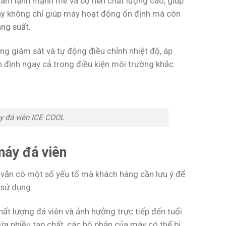
 làm lạnh mạnh mẽ và bộ nén chất lượng cao, giúp
ày không chỉ giúp máy hoạt động ổn định mà còn
ăng suất.
ng giám sát và tự động điều chỉnh nhiệt độ, áp
n định ngay cả trong điều kiện môi trường khắc
áy đá viên ICE COOL
máy đá viên
t, vẫn có một số yếu tố mà khách hàng cần lưu ý để
 sử dụng.
ất lượng đá viên và ảnh hưởng trực tiếp đến tuổi
a nhiều tạp chất, các bộ phận của máy có thể bị